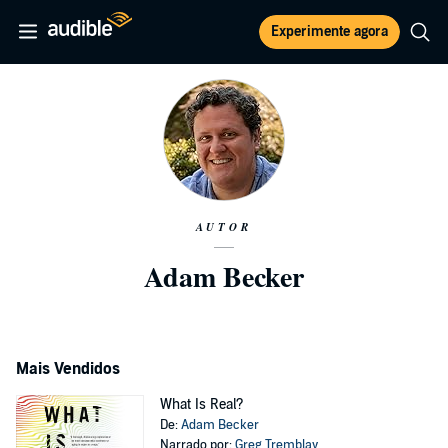
Experimente agora
AUTOR
Adam Becker
Mais Vendidos
What Is Real?
De:
Adam Becker
Narrado por:
Greg Tremblay