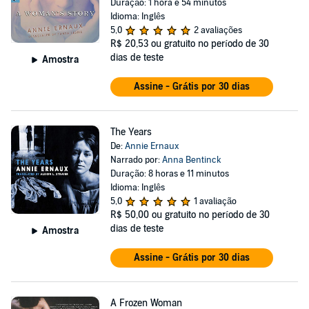
Duração: 1 hora e 54 minutos
Idioma: Inglês
5,0
2 avaliações
R$ 20,53
ou gratuito no período de 30
dias de teste
Amostra
Assine - Grátis por 30 dias
The Years
De:
Annie Ernaux
Narrado por:
Anna Bentinck
Duração: 8 horas e 11 minutos
Idioma: Inglês
5,0
1 avaliação
R$ 50,00
ou gratuito no período de 30
dias de teste
Amostra
Assine - Grátis por 30 dias
A Frozen Woman