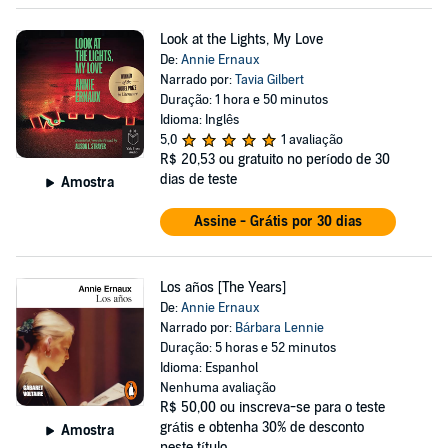
Look at the Lights, My Love
De:
Annie Ernaux
Narrado por:
Tavia Gilbert
Duração: 1 hora e 50 minutos
Idioma: Inglês
5,0
1 avaliação
R$ 20,53
ou gratuito no período de 30
dias de teste
Amostra
Assine - Grátis por 30 dias
Los años [The Years]
De:
Annie Ernaux
Narrado por:
Bárbara Lennie
Duração: 5 horas e 52 minutos
Idioma: Espanhol
Nenhuma avaliação
R$ 50,00
ou inscreva-se para o teste
grátis e obtenha 30% de desconto
Amostra
neste título