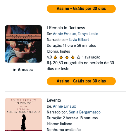
Assine - Grátis por 30 dias
I Remain in Darkness
De:
Annie Ernaux
,
Tanya Leslie
Narrado por:
Tavia Gilbert
Duração: 1 hora e 56 minutos
Idioma: Inglês
4,0
1 avaliação
R$ 20,53
ou gratuito no período de 30
dias de teste
Amostra
Assine - Grátis por 30 dias
L'evento
De:
Annie Ernaux
Narrado por:
Sonia Bergamasco
Duração: 2 horas e 18 minutos
Idioma: Italiano
Nenhuma avaliação