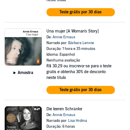
Teste grátis por 30 dias
Una mujer [A Woman's Story]
De:
Annie Ernaux
Narrado por:
Bárbara Lennie
Duração: 1 hora e 35 minutos
Idioma: Espanhol
Nenhuma avaliação
R$ 30,29
ou inscreva-se para o teste
grátis e obtenha 30% de desconto
Amostra
neste título
Teste grátis por 30 dias
Die leeren Schränke
De:
Annie Ernaux
Narrado por:
Lisa Hrdina
Duração: 6 horas