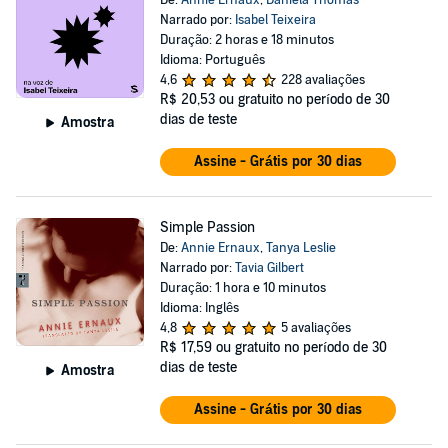
De:
Annie Ernaux
,
Daniela Thomas
Narrado por:
Isabel Teixeira
Duração: 2 horas e 18 minutos
Idioma: Português
4,6
228 avaliações
R$ 20,53
ou gratuito no período de 30
dias de teste
Amostra
Assine - Grátis por 30 dias
Simple Passion
De:
Annie Ernaux
,
Tanya Leslie
Narrado por:
Tavia Gilbert
Duração: 1 hora e 10 minutos
Idioma: Inglês
4,8
5 avaliações
R$ 17,59
ou gratuito no período de 30
dias de teste
Amostra
Assine - Grátis por 30 dias