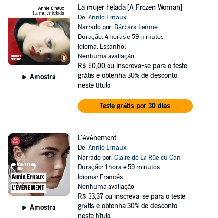
La mujer helada [A Frozen Woman]
De:
Annie Ernaux
Narrado por:
Bárbara Lennie
Duração: 4 horas e 59 minutos
Idioma: Espanhol
Nenhuma avaliação
R$ 50,00
ou inscreva-se para o teste
grátis e obtenha 30% de desconto
Amostra
neste título
Teste grátis por 30 dias
L'événement
De:
Annie Ernaux
Narrado por:
Claire de La Rüe du Can
Duração: 1 hora e 59 minutos
Idioma: Francês
Nenhuma avaliação
R$ 33,37
ou inscreva-se para o teste
grátis e obtenha 30% de desconto
Amostra
neste título