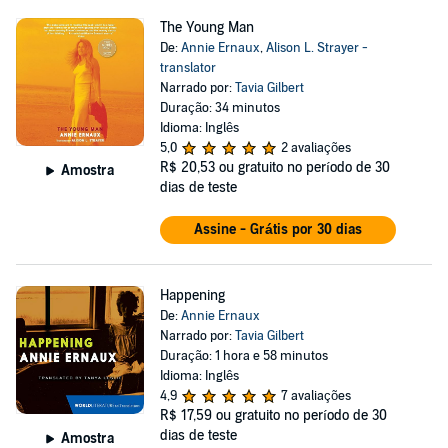
The Young Man
De:
Annie Ernaux
,
Alison L. Strayer -
translator
Narrado por:
Tavia Gilbert
Duração: 34 minutos
Idioma: Inglês
5,0
2 avaliações
R$ 20,53
ou gratuito no período de 30
Amostra
dias de teste
Assine - Grátis por 30 dias
Happening
De:
Annie Ernaux
Narrado por:
Tavia Gilbert
Duração: 1 hora e 58 minutos
Idioma: Inglês
4,9
7 avaliações
R$ 17,59
ou gratuito no período de 30
dias de teste
Amostra