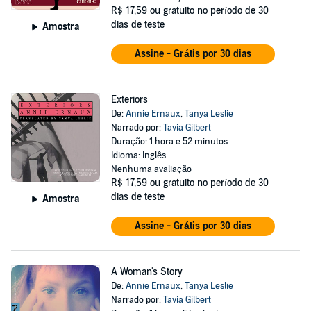
R$ 17,59
ou gratuito no período de 30
dias de teste
Amostra
Assine - Grátis por 30 dias
Exteriors
De:
Annie Ernaux
,
Tanya Leslie
Narrado por:
Tavia Gilbert
Duração: 1 hora e 52 minutos
Idioma: Inglês
Nenhuma avaliação
R$ 17,59
ou gratuito no período de 30
dias de teste
Amostra
Assine - Grátis por 30 dias
A Woman's Story
De:
Annie Ernaux
,
Tanya Leslie
Narrado por:
Tavia Gilbert