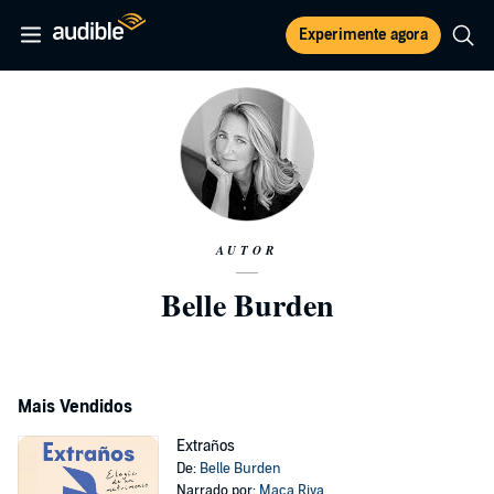
Experimente agora
AUTOR
Belle Burden
Mais Vendidos
Extraños
De:
Belle Burden
Narrado por:
Maca Riva