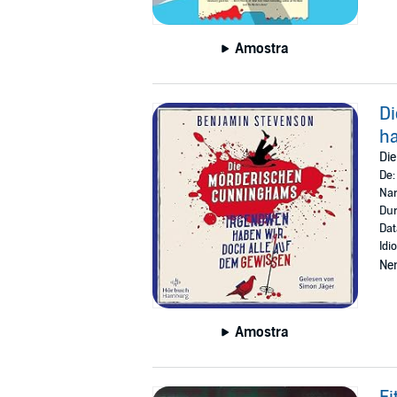
Amostra
D
ha
Di
De
Nar
Dur
Dat
Idi
Ne
Amostra