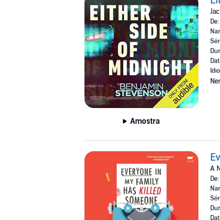
Ei
Jac
De
Nar
Sér
Dur
Dat
Idi
Ne
Amostra
Ev
A N
De
Nar
Sér
Dur
Dat