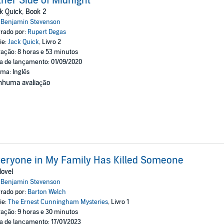
ther Side of Midnight
k Quick, Book 2
:
Benjamin Stevenson
rado por:
Rupert Degas
ie:
Jack Quick
, Livro 2
ação: 8 horas e 53 minutos
a de lançamento: 01/09/2020
oma: Inglês
nhuma avaliação
eryone in My Family Has Killed Someone
ovel
:
Benjamin Stevenson
rado por:
Barton Welch
ie:
The Ernest Cunningham Mysteries
, Livro 1
ação: 9 horas e 30 minutos
a de lançamento: 17/01/2023