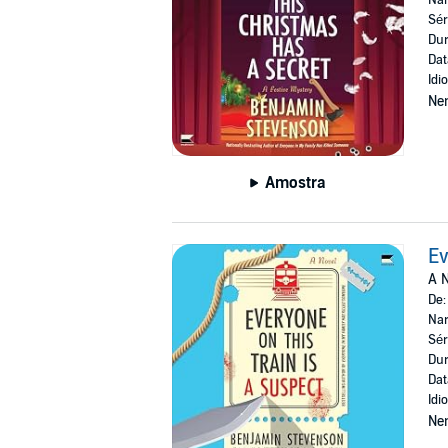
Sér
Dur
Dat
Idi
Ne
Amostra
Ev
A N
De
Nar
Sér
Dur
Dat
Idi
Ne