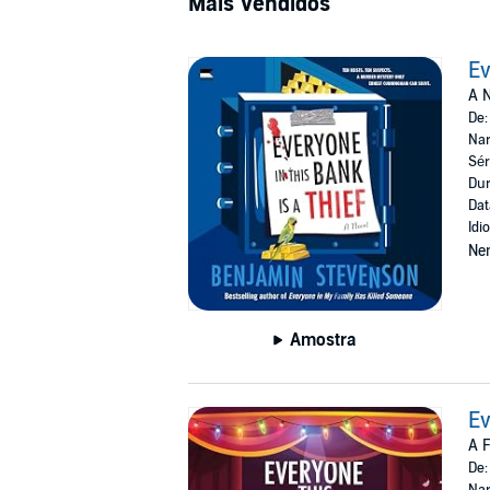
Mais Vendidos
Ev
A N
De
Nar
Sér
Dur
Dat
Idi
Ne
Amostra
Ev
A F
De
Nar