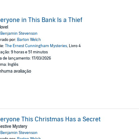
eryone in This Bank Is a Thief
ovel
:
Benjamin Stevenson
rado por:
Barton Welch
ie:
The Ernest Cunningham Mysteries
, Livro 4
ação: 9 horas e 51 minutos
a de lançamento: 17/03/2026
oma: Inglês
nhuma avaliação
eryone This Christmas Has a Secret
estive Mystery
:
Benjamin Stevenson
rado por:
Barton Welch