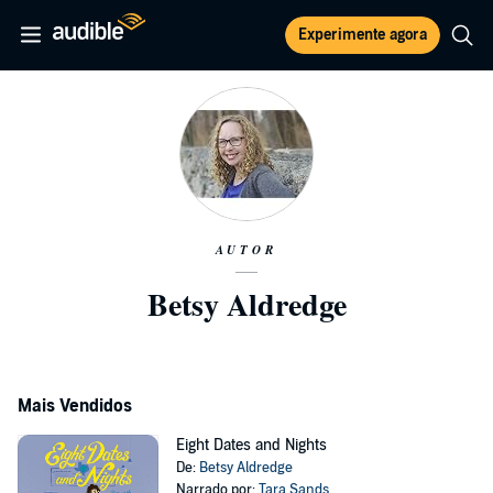
Experimente agora
AUTOR
Betsy Aldredge
Mais Vendidos
Eight Dates and Nights
De:
Betsy Aldredge
Narrado por:
Tara Sands