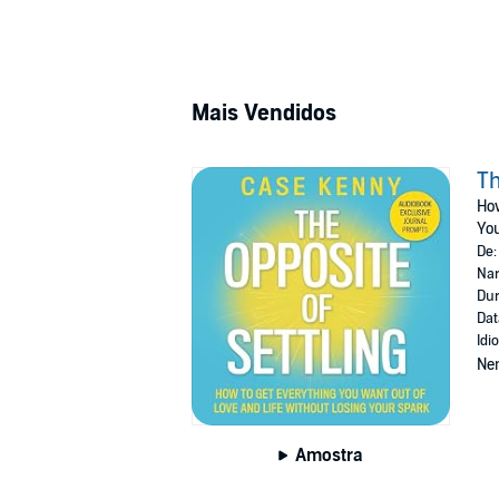
Mais Vendidos
Th
How
Yo
De
Nar
Dur
Dat
Idi
Ne
Amostra