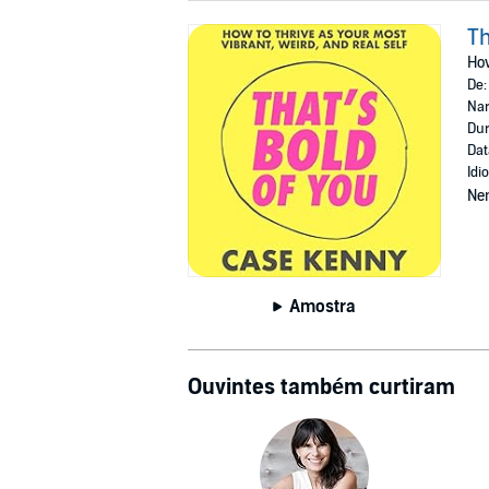
Th
How
De
Nar
Dur
Dat
Idi
Ne
Amostra
Ouvintes também curtiram