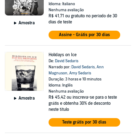
Idioma: Italiano
Nenhuma avaliação
R$ 41,71
ou gratuito no período de 30
dias de teste
Amostra
Assine - Grátis por 30 dias
Holidays on Ice
De:
David Sedaris
Narrado por:
David Sedaris
,
Ann
Magnuson
,
Amy Sedaris
Duração: 3 horas e 10 minutos
Idioma: Inglês
Nenhuma avaliação
R$ 45,42
ou inscreva-se para o teste
Amostra
grátis e obtenha 30% de desconto
neste título
Teste grátis por 30 dias