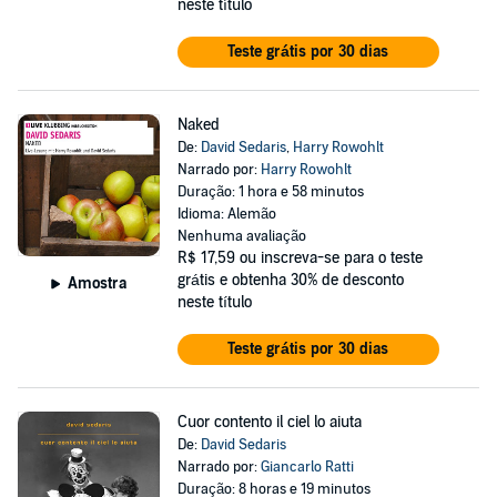
neste título
Teste grátis por 30 dias
Naked
De:
David Sedaris
,
Harry Rowohlt
Narrado por:
Harry Rowohlt
Duração: 1 hora e 58 minutos
Idioma: Alemão
Nenhuma avaliação
R$ 17,59
ou inscreva-se para o teste
grátis e obtenha 30% de desconto
Amostra
neste título
Teste grátis por 30 dias
Cuor contento il ciel lo aiuta
De:
David Sedaris
Narrado por:
Giancarlo Ratti
Duração: 8 horas e 19 minutos