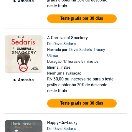
grátis e obtenha 30% de desconto
Amostra
neste título
Teste grátis por 30 dias
A Carnival of Snackery
De:
David Sedaris
Narrado por:
David Sedaris
,
Tracey
Ullman
Duração: 17 horas e 8 minutos
Idioma: Inglês
Nenhuma avaliação
R$ 50,00
ou inscreva-se para o teste
Amostra
grátis e obtenha 30% de desconto
neste título
Teste grátis por 30 dias
Happy-Go-Lucky
De:
David Sedaris