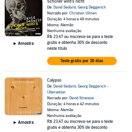
Schöner wird's nicht
De:
David Sedaris
,
Georg Deggerich
Narrado por:
Christian Ulmen
Duração: 4 horas e 40 minutos
Idioma: Alemão
Nenhuma avaliação
R$ 23,47
ou inscreva-se para o teste
grátis e obtenha 30% de desconto
Amostra
neste título
Teste grátis por 30 dias
Calypso
De:
David Sedaris
,
Georg Deggerich -
Übersetzer
Narrado por:
Devid Striesow
Duração: 4 horas e 42 minutos
Idioma: Alemão
Nenhuma avaliação
R$ 23,47
ou inscreva-se para o teste
Amostra
grátis e obtenha 30% de desconto