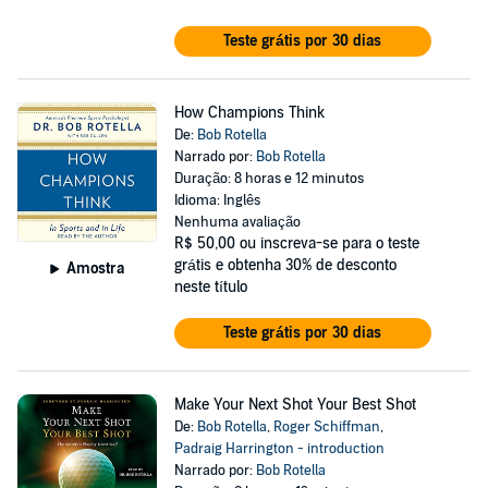
Teste grátis por 30 dias
How Champions Think
De:
Bob Rotella
Narrado por:
Bob Rotella
Duração: 8 horas e 12 minutos
Idioma: Inglês
Nenhuma avaliação
R$ 50,00
ou inscreva-se para o teste
grátis e obtenha 30% de desconto
Amostra
neste título
Teste grátis por 30 dias
Make Your Next Shot Your Best Shot
De:
Bob Rotella
,
Roger Schiffman
,
Padraig Harrington - introduction
Narrado por:
Bob Rotella