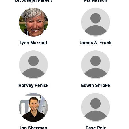
Dr. Joseph Parent
Pia Nilsson
Lynn Marriott
James A. Frank
Harvey Penick
Edwin Shrake
Jon Sherman
Dave Pelz