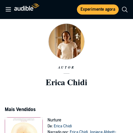
Experimente agora
AUTOR
Erica Chidi
Mais Vendidos
Nurture
De:
Erica Chidi
Narrado por:
Erica Chidi
,
Joniece Abbott-