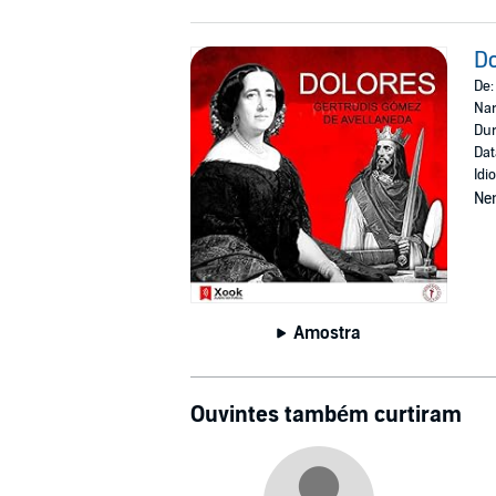
Do
De
Nar
Dur
Dat
Idi
Ne
Amostra
Ouvintes também curtiram