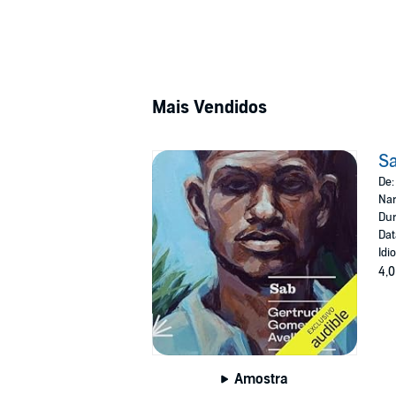
Mais Vendidos
S
De
Nar
Dur
Dat
Idi
4,0
Amostra