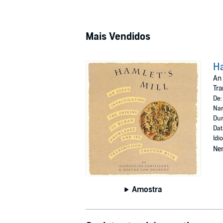
Mais Vendidos
Ha
An 
Tr
De
Nar
Dur
Dat
Idi
Ne
Amostra