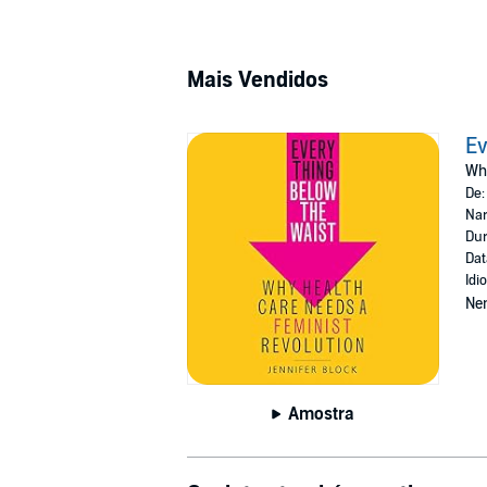
Mais Vendidos
Ev
Why
De
Nar
Dur
Dat
Idi
Ne
Amostra