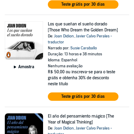
Teste grátis por 30 dias
Los que sueñan el sueño dorado
[Those Who Dream the Golden Dream]
De:
Joan Didion
,
Javier Calvo Perales -
traductor
Narrado por:
Susie Caraballo
Duração: 13 horas e 38 minutos
Idioma: Espanhol
Nenhuma avaliação
Amostra
R$ 50,00
ou inscreva-se para o teste
grátis e obtenha 30% de desconto
neste título
Teste grátis por 30 dias
El año del pensamiento mágico [The
Year of Magical Thinking]
De:
Joan Didion
,
Javier Calvo Perales -