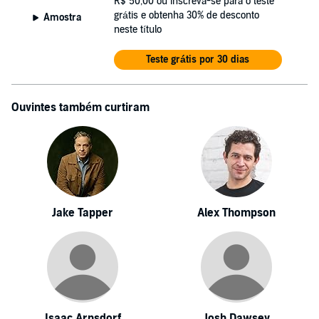
R$ 50,00
ou inscreva-se para o teste
grátis e obtenha 30% de desconto
Amostra
neste título
Teste grátis por 30 dias
Ouvintes também curtiram
Jake Tapper
Alex Thompson
Isaac Arnsdorf
Josh Dawsey