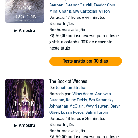
Bennett
,
Eleanor Caudill
,
Feodor Chin
,
Mimi Chang
,
MW Cartozian Wilson
Duração: 17 horas e 44 minutos
Idioma: Inglês
Nenhuma avaliação
Amostra
R$ 50,00
ou inscreva-se para o teste
grátis e obtenha 30% de desconto
neste título
Teste grátis por 30 dias
The Book of Witches
De:
Jonathan Strahan
Narrado por:
Vikas Adam
,
Anniwaa
Buachie
,
Rainy Fields
,
Eva Kaminsky
,
Johnathan McClain
,
Vyvy Nguyen
,
Deryn
Oliver
,
Logan Rozos
,
Bahni Turpin
Duração: 18 horas e 26 minutos
Idioma: Inglês
Amostra
Nenhuma avaliação
R$ 50,00
ou inscreva-se para o teste