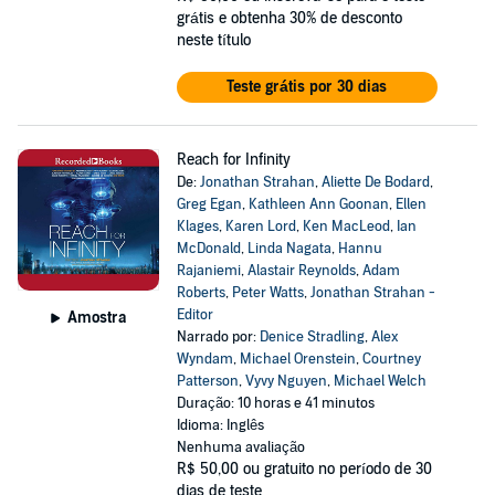
grátis e obtenha 30% de desconto
neste título
Teste grátis por 30 dias
Reach for Infinity
De:
Jonathan Strahan
,
Aliette De Bodard
,
Greg Egan
,
Kathleen Ann Goonan
,
Ellen
Klages
,
Karen Lord
,
Ken MacLeod
,
Ian
McDonald
,
Linda Nagata
,
Hannu
Rajaniemi
,
Alastair Reynolds
,
Adam
Roberts
,
Peter Watts
,
Jonathan Strahan -
Editor
Amostra
Narrado por:
Denice Stradling
,
Alex
Wyndam
,
Michael Orenstein
,
Courtney
Patterson
,
Vyvy Nguyen
,
Michael Welch
Duração: 10 horas e 41 minutos
Idioma: Inglês
Nenhuma avaliação
R$ 50,00
ou gratuito no período de 30
dias de teste