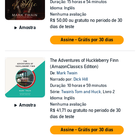
Duração: 15 horas e 54 minutos
Idioma: Inglês
Nenhuma avaliação
R$ 50,00
ou gratuito no período de 30
dias de teste
Amostra
Assine - Grátis por 30 dias
The Adventures of Huckleberry Finn
(AmazonClassics Edition)
De:
Mark Twain
Narrado por:
Dick Hill
Duração: 10 horas e 59 minutos
Série:
Twain's Tom and Huck
, Livro 2
Idioma: Inglês
Nenhuma avaliação
Amostra
R$ 41,71
ou gratuito no período de 30
dias de teste
Assine - Grátis por 30 dias