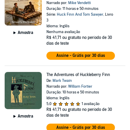
Narrado por:
Mike Vendetti
Duração: 11 horas e 50 minutos
Série:
Huck Finn And Tom Sawyer
, Livro
3
Idioma: Inglês
Nenhuma avaliação
Amostra
R$ 41,71
ou gratuito no período de 30
dias de teste
Assine - Grátis por 30 dias
The Adventures of Huckleberry Finn
De:
Mark Twain
Narrado por:
William Fortier
Duração: 10 horas e 50 minutos
Idioma: Inglês
5,0
1 avaliação
R$ 41,71
ou gratuito no período de 30
dias de teste
Amostra
Assine - Grátis por 30 dias