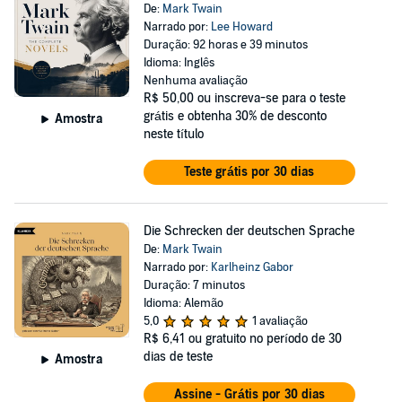
De:
Mark Twain
Narrado por:
Lee Howard
Duração: 92 horas e 39 minutos
Idioma: Inglês
Nenhuma avaliação
R$ 50,00
ou inscreva-se para o teste
grátis e obtenha 30% de desconto
Amostra
neste título
Teste grátis por 30 dias
Die Schrecken der deutschen Sprache
De:
Mark Twain
Narrado por:
Karlheinz Gabor
Duração: 7 minutos
Idioma: Alemão
5,0
1 avaliação
R$ 6,41
ou gratuito no período de 30
dias de teste
Amostra
Assine - Grátis por 30 dias