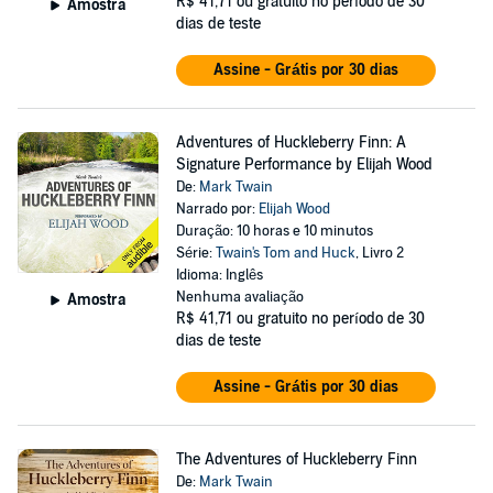
R$ 41,71
ou gratuito no período de 30
Amostra
dias de teste
Assine - Grátis por 30 dias
Adventures of Huckleberry Finn: A
Signature Performance by Elijah Wood
De:
Mark Twain
Narrado por:
Elijah Wood
Duração: 10 horas e 10 minutos
Série:
Twain's Tom and Huck
, Livro 2
Idioma: Inglês
Nenhuma avaliação
Amostra
R$ 41,71
ou gratuito no período de 30
dias de teste
Assine - Grátis por 30 dias
The Adventures of Huckleberry Finn
De:
Mark Twain