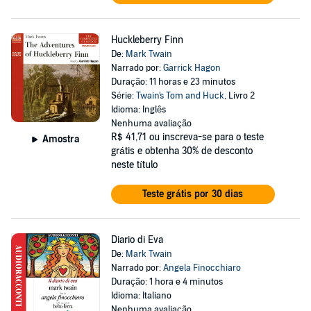
Huckleberry Finn
De:
Mark Twain
Narrado por:
Garrick Hagon
Duração: 11 horas e 23 minutos
Série:
Twain's Tom and Huck
, Livro 2
Idioma: Inglês
Nenhuma avaliação
R$ 41,71
ou inscreva-se para o teste
Amostra
grátis e obtenha 30% de desconto
neste título
Teste grátis por 30 dias
Diario di Eva
De:
Mark Twain
Narrado por:
Angela Finocchiaro
Duração: 1 hora e 4 minutos
Idioma: Italiano
Nenhuma avaliação