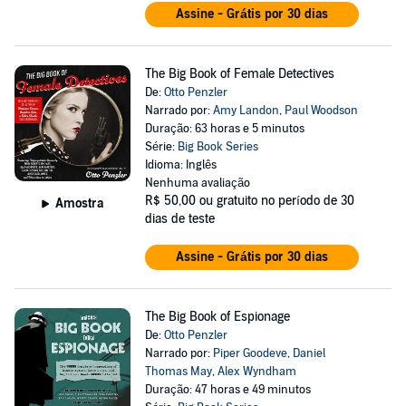
Assine - Grátis por 30 dias
The Big Book of Female Detectives
De:
Otto Penzler
Narrado por:
Amy Landon
,
Paul Woodson
Duração: 63 horas e 5 minutos
Série:
Big Book Series
Idioma: Inglês
Nenhuma avaliação
R$ 50,00
ou gratuito no período de 30
Amostra
dias de teste
Assine - Grátis por 30 dias
The Big Book of Espionage
De:
Otto Penzler
Narrado por:
Piper Goodeve
,
Daniel
Thomas May
,
Alex Wyndham
Duração: 47 horas e 49 minutos