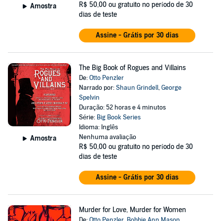
R$ 50,00
ou gratuito no período de 30
Amostra
dias de teste
Assine - Grátis por 30 dias
The Big Book of Rogues and Villains
De:
Otto Penzler
Narrado por:
Shaun Grindell
,
George
Spelvin
Duração: 52 horas e 4 minutos
Série:
Big Book Series
Idioma: Inglês
Nenhuma avaliação
Amostra
R$ 50,00
ou gratuito no período de 30
dias de teste
Assine - Grátis por 30 dias
Murder for Love, Murder for Women
De:
Otto Penzler
,
Bobbie Ann Mason
,