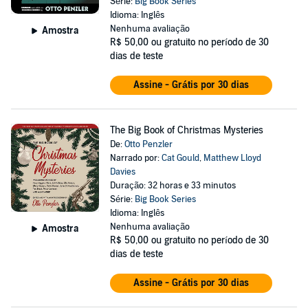
Série:
Big Book Series
Idioma: Inglês
Nenhuma avaliação
Amostra
R$ 50,00
ou gratuito no período de 30
dias de teste
Assine - Grátis por 30 dias
The Big Book of Christmas Mysteries
De:
Otto Penzler
Narrado por:
Cat Gould
,
Matthew Lloyd
Davies
Duração: 32 horas e 33 minutos
Série:
Big Book Series
Idioma: Inglês
Nenhuma avaliação
Amostra
R$ 50,00
ou gratuito no período de 30
dias de teste
Assine - Grátis por 30 dias