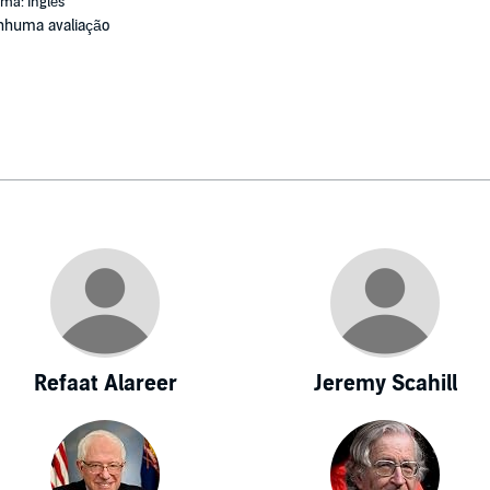
oma: Inglês
nhuma avaliação
Refaat Alareer
Jeremy Scahill