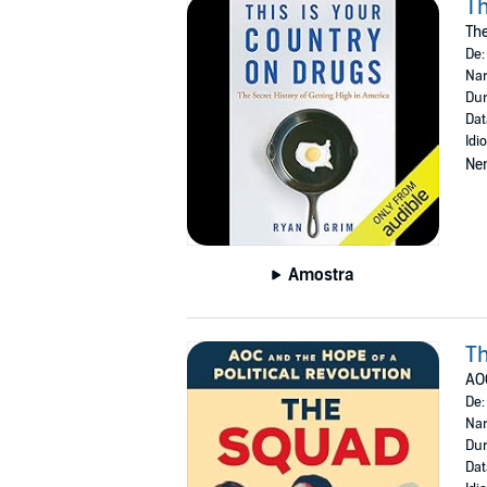
Th
The
De
Nar
Dur
Dat
Idi
Ne
Amostra
T
AOC
De
Nar
Dur
Dat