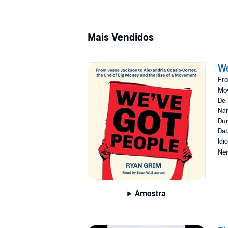
Mais Vendidos
We
Fro
Mo
De
Nar
Dur
Dat
Idi
Ne
Amostra