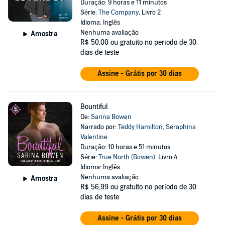
Duração: 9 horas e 11 minutos
Série:
The Company
, Livro 2
Idioma: Inglês
Nenhuma avaliação
Amostra
R$ 50,00
ou gratuito no período de 30
dias de teste
Assine - Grátis por 30 dias
Bountiful
De:
Sarina Bowen
Narrado por:
Teddy Hamilton
,
Seraphina
Valentine
Duração: 10 horas e 51 minutos
Série:
True North (Bowen)
, Livro 4
Idioma: Inglês
Nenhuma avaliação
Amostra
R$ 56,99
ou gratuito no período de 30
dias de teste
Assine - Grátis por 30 dias