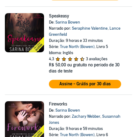
Speakeasy
De:
Sarina Bowen
Narrado por:
Seraphine Valentine
,
Lance
Greenfield
Duração: 9 horas e 33 minutos
Série:
True North (Bowen)
, Livro 5
Idioma: Inglês
4,3
3 avaliações
R$ 50,00
ou gratuito no período de 30
dias de teste
Assine - Grátis por 30 dias
Fireworks
De:
Sarina Bowen
Narrado por:
Zachary Webber
,
Susannah
Jones
Duração: 9 horas e 59 minutos
Série:
True North (Bowen)
, Livro 6