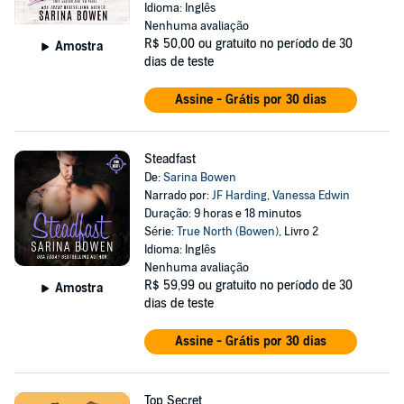
Idioma: Inglês
Nenhuma avaliação
R$ 50,00
ou gratuito no período de 30
Amostra
dias de teste
Assine - Grátis por 30 dias
Steadfast
De:
Sarina Bowen
Narrado por:
JF Harding
,
Vanessa Edwin
Duração: 9 horas e 18 minutos
Série:
True North (Bowen)
, Livro 2
Idioma: Inglês
Nenhuma avaliação
R$ 59,99
ou gratuito no período de 30
Amostra
dias de teste
Assine - Grátis por 30 dias
Top Secret