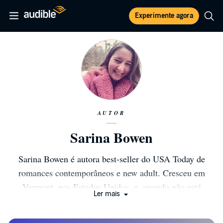
Experimente agora
AUTOR
Sarina Bowen
Sarina Bowen é autora best-seller do USA Today de
romances contemporâneos e new adult. Cresceu em
Vermont, nos Estados Unidos, e, quando não está
Ler mais
escrevendo ou lendo, gosta de esquiar, tomar café e uma
boa taça de vinho. Vive com sua família e seis galinhas e