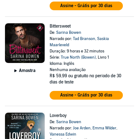
Assine - Grátis por 30 dias
Bittersweet
De:
Sarina Bowen
Narrado por:
Tad Branson
,
Saskia
Maarleveld
Duração: 9 horas e 32 minutos
Série:
True North (Bowen)
, Livro 1
Idioma: Inglês
Nenhuma avaliação
Amostra
R$ 59,99
ou gratuito no período de 30
dias de teste
Assine - Grátis por 30 dias
Loverboy
De:
Sarina Bowen
Narrado por:
Joe Arden
,
Emma Wilder
,
Vanessa Edwin