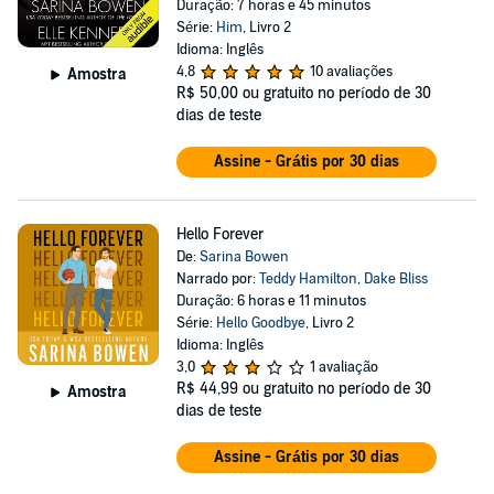
Duração: 7 horas e 45 minutos
Série:
Him
, Livro 2
Idioma: Inglês
4,8
10 avaliações
Amostra
R$ 50,00
ou gratuito no período de 30
dias de teste
Assine - Grátis por 30 dias
Hello Forever
De:
Sarina Bowen
Narrado por:
Teddy Hamilton
,
Dake Bliss
Duração: 6 horas e 11 minutos
Série:
Hello Goodbye
, Livro 2
Idioma: Inglês
3,0
1 avaliação
R$ 44,99
ou gratuito no período de 30
Amostra
dias de teste
Assine - Grátis por 30 dias