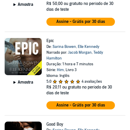
R$ 50,00
ou gratuito no período de 30
Amostra
dias de teste
Assine - Grátis por 30 dias
Epic
De:
Sarina Bowen
,
Elle Kennedy
Narrado por:
Jacob Morgan
,
Teddy
Hamilton
Duração: 1 hora e 7 minutos
Série:
Him
, Livro 3
Idioma: Inglês
5,0
4 avaliações
Amostra
R$ 20,11
ou gratuito no período de 30
dias de teste
Assine - Grátis por 30 dias
Good Boy