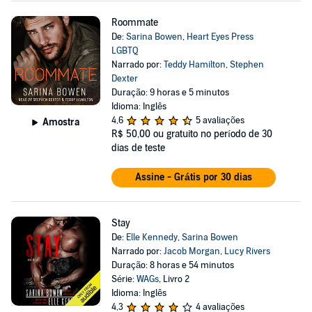
Roommate
De:
Sarina Bowen
,
Heart Eyes Press
LGBTQ
Narrado por:
Teddy Hamilton
,
Stephen
Dexter
Duração: 9 horas e 5 minutos
Idioma: Inglês
4,6
5 avaliações
Amostra
R$ 50,00
ou gratuito no período de 30
dias de teste
Assine - Grátis por 30 dias
Stay
De:
Elle Kennedy
,
Sarina Bowen
Narrado por:
Jacob Morgan
,
Lucy Rivers
Duração: 8 horas e 54 minutos
Série:
WAGs
, Livro 2
Idioma: Inglês
4,3
4 avaliações