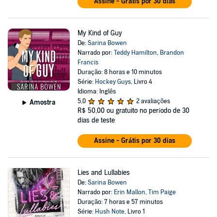
Assine - Grátis por 30 dias
My Kind of Guy
De:
Sarina Bowen
Narrado por:
Teddy Hamilton
,
Brandon
Francis
Duração: 8 horas e 10 minutos
Série:
Hockey Guys
, Livro 4
Idioma: Inglês
5,0
2 avaliações
Amostra
R$ 50,00
ou gratuito no período de 30
dias de teste
Assine - Grátis por 30 dias
Lies and Lullabies
De:
Sarina Bowen
Narrado por:
Erin Mallon
,
Tim Paige
Duração: 7 horas e 57 minutos
Série:
Hush Note
, Livro 1