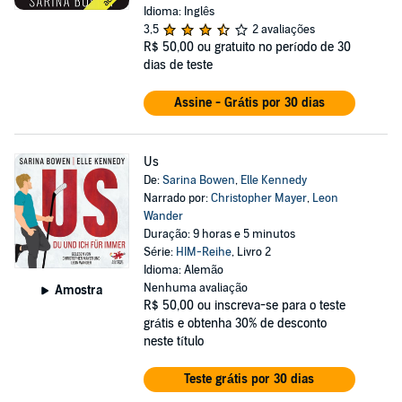
Idioma: Inglês
3,5
2 avaliações
R$ 50,00
ou gratuito no período de 30
dias de teste
Assine - Grátis por 30 dias
Us
De:
Sarina Bowen
,
Elle Kennedy
Narrado por:
Christopher Mayer
,
Leon
Wander
Duração: 9 horas e 5 minutos
Série:
HIM-Reihe
, Livro 2
Idioma: Alemão
Nenhuma avaliação
Amostra
R$ 50,00
ou inscreva-se para o teste
grátis e obtenha 30% de desconto
neste título
Teste grátis por 30 dias