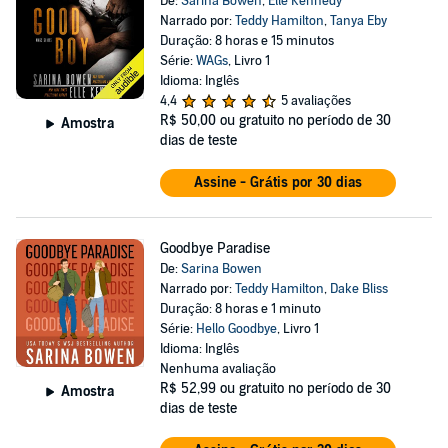
De:
Sarina Bowen
,
Elle Kennedy
Narrado por:
Teddy Hamilton
,
Tanya Eby
Duração: 8 horas e 15 minutos
Série:
WAGs
, Livro 1
Idioma: Inglês
4,4
5 avaliações
R$ 50,00
ou gratuito no período de 30
Amostra
dias de teste
Assine - Grátis por 30 dias
Goodbye Paradise
De:
Sarina Bowen
Narrado por:
Teddy Hamilton
,
Dake Bliss
Duração: 8 horas e 1 minuto
Série:
Hello Goodbye
, Livro 1
Idioma: Inglês
Nenhuma avaliação
R$ 52,99
ou gratuito no período de 30
Amostra
dias de teste