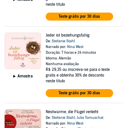
neste título
Teste grátis por 30 dias
Jeder ist beziehungsfähig
De:
Stefanie Stahl
Narrado por:
Nina West
Duração: 7 horas e 24 minutos
Idioma: Alemão
Nenhuma avaliação
R$ 29,35
ou inscreva-se para o teste
grátis e obtenha 30% de desconto
Amostra
neste título
Teste grátis por 30 dias
Nestwärme, die Flügel verleiht
De:
Stefanie Stahl
,
Julia Tomuschat
Narrado por:
Nina West