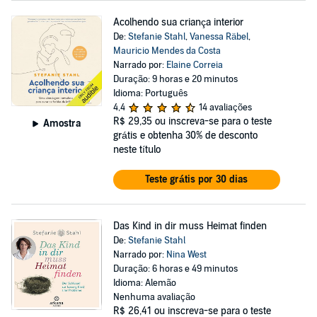
Acolhendo sua criança interior
De:
Stefanie Stahl
,
Vanessa Räbel
,
Mauricio Mendes da Costa
Narrado por:
Elaine Correia
Duração: 9 horas e 20 minutos
Idioma: Português
4,4
14 avaliações
R$ 29,35
ou inscreva-se para o teste
Amostra
grátis e obtenha 30% de desconto
neste título
Teste grátis por 30 dias
Das Kind in dir muss Heimat finden
De:
Stefanie Stahl
Narrado por:
Nina West
Duração: 6 horas e 49 minutos
Idioma: Alemão
Nenhuma avaliação
R$ 26,41
ou inscreva-se para o teste