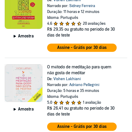
De:
Vishen Lakhiani
Narrado por:
Sidney Ferreira
Duração: 11 horas e 12 minutos
Idioma: Português
4,6
20 avaliações
R$ 29,35
ou gratuito no período de 30
dias de teste
Amostra
Assine - Grátis por 30 dias
O método de meditação para quem
não gosta de meditar
De:
Vishen Lakhiani
Narrado por:
Adriano Pellegrini
Duração: 5 horas e 35 minutos
Idioma: Português
5,0
1 avaliação
R$ 26,41
ou gratuito no período de 30
Amostra
dias de teste
Assine - Grátis por 30 dias