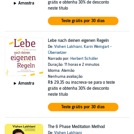
grátis e obtenha 30% de desconto
Amostra
neste título
Teste grátis por 30 dias
Lebe nach deinen eigenen Regeln
De:
Vishen Lakhiani
,
Karin Weingart -
Übersetzer
Narrado por:
Herbert Schäfer
Duração: 11 horas e 2 minutos
Idioma: Alemão
Nenhuma avaliação
R$ 29,35
ou inscreva-se para o teste
Amostra
grátis e obtenha 30% de desconto
neste título
Teste grátis por 30 dias
The 6 Phase Meditation Method
De:
Vishen Lakhiani