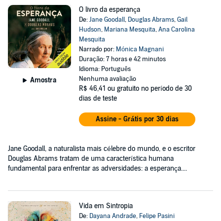
O livro da esperança
De:
Jane Goodall
,
Douglas Abrams
,
Gail
Hudson
,
Mariana Mesquita
,
Ana Carolina
Mesquita
Narrado por:
Mónica Magnani
Duração: 7 horas e 42 minutos
Idioma: Português
Nenhuma avaliação
Amostra
R$ 46,41
ou gratuito no período de 30
dias de teste
Assine - Grátis por 30 dias
Jane Goodall, a naturalista mais célebre do mundo, e o escritor
Douglas Abrams tratam de uma característica humana
fundamental para enfrentar as adversidades: a esperança....
Vida em Sintropia
De:
Dayana Andrade
,
Felipe Pasini