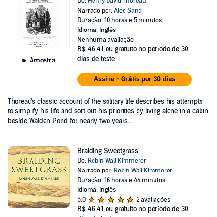
De:
Henry David Thoreau
Narrado por:
Alec Sand
Duração: 10 horas e 5 minutos
Idioma: Inglês
Nenhuma avaliação
R$ 46,41
ou gratuito no período de 30
dias de teste
Amostra
Assine - Grátis por 30 dias
Thoreau's classic account of the solitary life describes his attempts
to simplify his life and sort out his priorities by living alone in a cabin
beside Walden Pond for nearly two years....
Braiding Sweetgrass
De:
Robin Wall Kimmerer
Narrado por:
Robin Wall Kimmerer
Duração: 16 horas e 44 minutos
Idioma: Inglês
5,0
2 avaliações
R$ 46,41
ou gratuito no período de 30