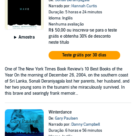
De:
Sonali Deraniyagala
Narrado por:
Hannah Curtis
Duração: 5 horas e 24 minutos
Idioma: Inglês
Nenhuma avaliação
R$ 50,00
ou inscreva-se para o teste
grátis e obtenha 30% de desconto
Amostra
neste título
Teste grátis por 30 dias
One of The New York Times Book Review's 10 Best Books of the
Year On the morning of December 26, 2004, on the southern coast
of Sri Lanka, Sonali Deraniyagala lost her parents, her husband, and
her two young sons in the tsunami she miraculously survived. In
this brave and searingly frank memoir...
Winterdance
De:
Gary Paulsen
Narrado por:
Danny Campbell
Duração: 6 horas e 56 minutos