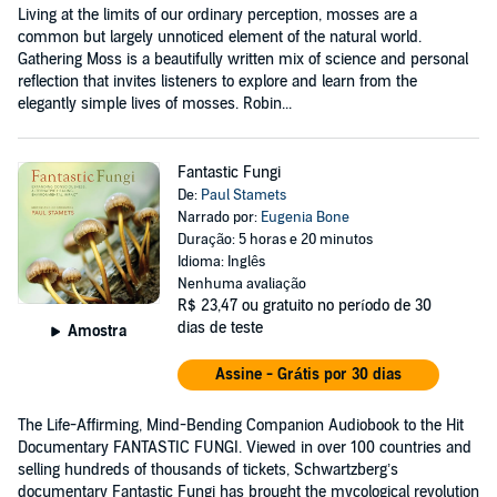
Living at the limits of our ordinary perception, mosses are a
common but largely unnoticed element of the natural world.
Gathering Moss is a beautifully written mix of science and personal
reflection that invites listeners to explore and learn from the
elegantly simple lives of mosses. Robin...
Fantastic Fungi
De:
Paul Stamets
Narrado por:
Eugenia Bone
Duração: 5 horas e 20 minutos
Idioma: Inglês
Nenhuma avaliação
R$ 23,47
ou gratuito no período de 30
dias de teste
Amostra
Assine - Grátis por 30 dias
The Life-Affirming, Mind-Bending Companion Audiobook to the Hit
Documentary FANTASTIC FUNGI. Viewed in over 100 countries and
selling hundreds of thousands of tickets, Schwartzberg’s
documentary Fantastic Fungi has brought the mycological revolution