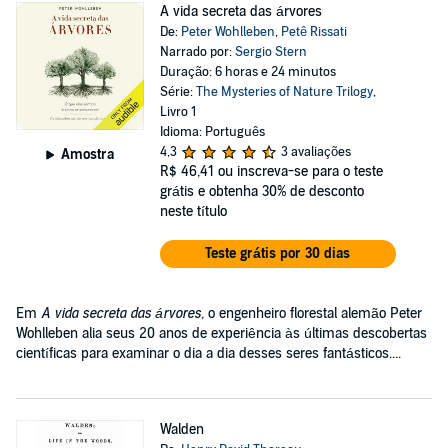
A vida secreta das árvores
De:
Peter Wohlleben
,
Petê Rissati
Narrado por:
Sergio Stern
Duração: 6 horas e 24 minutos
Série:
The Mysteries of Nature Trilogy
,
Livro 1
Idioma: Português
4,3
3 avaliações
Amostra
R$ 46,41
ou inscreva-se para o teste
grátis e obtenha 30% de desconto
neste título
Teste grátis por 30 dias
Em
A vida secreta das árvores
, o engenheiro florestal alemão Peter
Wohlleben alia seus 20 anos de experiência às últimas descobertas
científicas para examinar o dia a dia desses seres fantásticos....
Walden