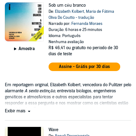
Sob um céu branco
De:
Elizabeth Kolbert
,
Maria de Fátima
Oliva Do Coutto - tradução
Narrado por:
Fernanda Moraes
Duração: 6 horas e 25 minutos
Idioma: Português
Nenhuma avaliação
R$ 46,41
ou gratuito no período de 30
Amostra
dias de teste
Assine - Grátis por 30 dias
Em reportagem original, Elizabeth Kolbert, vencedora do Pulitzer pelo
alarmante
A sexta extinção
, entrevista biólogos, engenheiros
genéticos e atmosféricos e outros especialistas para tentar
responder a essa pergunta e nos mostrar como os cientistas estão
remodelando a Terra....
Exibir mais
Wave