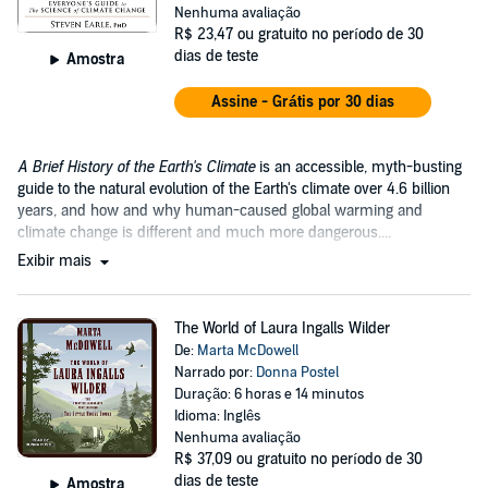
Nenhuma avaliação
R$ 23,47
ou gratuito no período de 30
dias de teste
Amostra
Assine - Grátis por 30 dias
A Brief History of the Earth's Climate
is an accessible, myth-busting
guide to the natural evolution of the Earth's climate over 4.6 billion
years, and how and why human-caused global warming and
climate change is different and much more dangerous....
Exibir mais
The World of Laura Ingalls Wilder
De:
Marta McDowell
Narrado por:
Donna Postel
Duração: 6 horas e 14 minutos
Idioma: Inglês
Nenhuma avaliação
R$ 37,09
ou gratuito no período de 30
dias de teste
Amostra