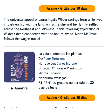
Assine - Grátis por 30 dias
The universal appeal of Laura Ingalls Wilder springs from a life lived
in partnership with the land, on farms she and her family settled
across the Northeast and Midwest. In this revealing exploration of
Wilder's deep connection with the natural world, Marta McDowell
follows the wagon trail of...
La vida secreta de las plantas
De:
Peter Tompkins
Narrado por:
Carlos Moreno
Duração: 17 horas e 14 minutos
Idioma: Espanhol
Nenhuma avaliação
R$ 46,41
ou gratuito no período de 30
dias de teste
Amostra
Assine - Grátis por 30 dias