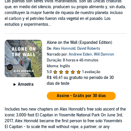
Las plantas son seres vivos maravillosos. Son las únicas criaturas
que, en medio del silencio, producen su propio alimento y, sin duda,
constituyen la mayor fuente de riqueza de nuestro planeta: incluso
el carbón y el petróleo fueron vida vegetal en el pasado. Los
estudios y experimentos...
Alone on the Wall (Expanded Edition)
De:
Alex Honnold
,
David Roberts
Narrado por:
Andrew Eiden
,
Will Damron
Duração: 8 horas e 46 minutos
Idioma: Inglês
5,0
1 avaliação
R$ 46,41
ou gratuito no período de 30
dias de teste
Amostra
Assine - Grátis por 30 dias
Includes two new chapters on Alex Honnold's free solo ascent of the
iconic 3,000-foot El Capitan in Yosemite National Park On June 3rd,
2017, Alex Honnold became the first person to free solo Yosemite's
El Capitan - to scale the wall without rope, a partner, or any