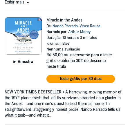
Exibir mais
Miracle in the Andes
De:
Nando Parrado
,
Vince Rause
Narrado por:
Arthur Morey
Duração: 10 horas e 3 minutos
Idioma: Inglês
Nenhuma avaliação
R$ 50,00
ou inscreva-se para o teste
grátis e obtenha 30% de desconto
Amostra
neste título
Teste grátis por 30 dias
NEW YORK TIMES BESTSELLER • A harrowing, moving memoir of
the 1972 plane crash that left its survivors stranded on a glacier in
the Andes—and one man’s quest to lead them all home “In
straightforward, staggeringly honest prose, Nando Parrado tells us
what it took—and what it...