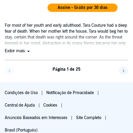
Assine - Grátis por 30 dias
For most of her youth and early adulthood, Tara Couture had a deep
fear of death. When her mother left the house, Tara would beg her to
stay, certain that death was right around the corner. As the threat
loomed in her mind, distraction in its many forms became her only
relief.
Exibir mais
Página 1 de 25
Volte uma página
Avan
Condições de Uso
Notificação de Privacidade
Central de Ajuda
Cookies
Anúncios Baseados em Interesses
Site Completo
Brasil (Português)