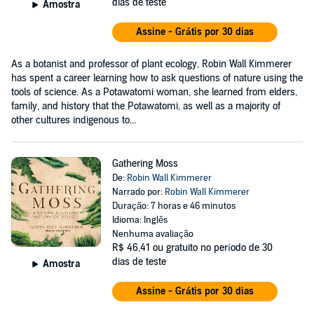
dias de teste
Amostra
Assine - Grátis por 30 dias
As a botanist and professor of plant ecology, Robin Wall Kimmerer
has spent a career learning how to ask questions of nature using the
tools of science. As a Potawatomi woman, she learned from elders,
family, and history that the Potawatomi, as well as a majority of
other cultures indigenous to...
Gathering Moss
De:
Robin Wall Kimmerer
Narrado por:
Robin Wall Kimmerer
Duração: 7 horas e 46 minutos
Idioma: Inglês
Nenhuma avaliação
R$ 46,41
ou gratuito no período de 30
dias de teste
Amostra
Assine - Grátis por 30 dias