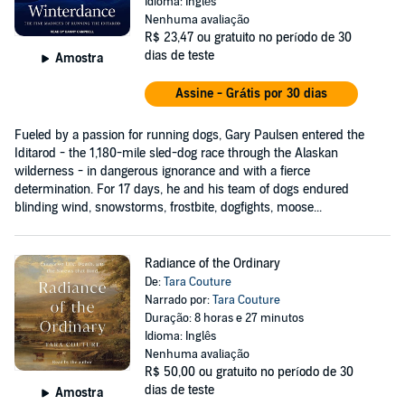
Idioma: Inglês
Nenhuma avaliação
R$ 23,47
ou gratuito no período de 30
dias de teste
Amostra
Assine - Grátis por 30 dias
Fueled by a passion for running dogs, Gary Paulsen entered the
Iditarod - the 1,180-mile sled-dog race through the Alaskan
wilderness - in dangerous ignorance and with a fierce
determination. For 17 days, he and his team of dogs endured
blinding wind, snowstorms, frostbite, dogfights, moose...
Radiance of the Ordinary
De:
Tara Couture
Narrado por:
Tara Couture
Duração: 8 horas e 27 minutos
Idioma: Inglês
Nenhuma avaliação
R$ 50,00
ou gratuito no período de 30
dias de teste
Amostra