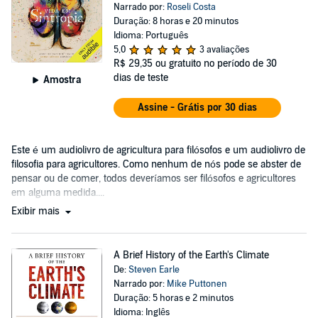
Narrado por:
Roseli Costa
Duração: 8 horas e 20 minutos
Idioma: Português
5,0
3 avaliações
R$ 29,35
ou gratuito no período de 30
dias de teste
Amostra
Assine - Grátis por 30 dias
Este é um audiolivro de agricultura para filósofos e um audiolivro de
filosofia para agricultores. Como nenhum de nós pode se abster de
pensar ou de comer, todos deveríamos ser filósofos e agricultores
em alguma medida....
Exibir mais
A Brief History of the Earth's Climate
De:
Steven Earle
Narrado por:
Mike Puttonen
Duração: 5 horas e 2 minutos
Idioma: Inglês