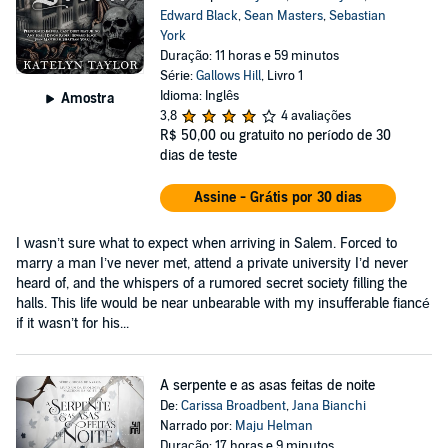
Edward Black
,
Sean Masters
,
Sebastian
York
Duração: 11 horas e 59 minutos
Série:
Gallows Hill
, Livro 1
Idioma: Inglês
Amostra
3,8
4 avaliações
R$ 50,00
ou gratuito no período de 30
dias de teste
Assine - Grátis por 30 dias
I wasn’t sure what to expect when arriving in Salem. Forced to
marry a man I’ve never met, attend a private university I’d never
heard of, and the whispers of a rumored secret society filling the
halls. This life would be near unbearable with my insufferable fiancé
if it wasn’t for his...
A serpente e as asas feitas de noite
De:
Carissa Broadbent
,
Jana Bianchi
Narrado por:
Maju Helman
Duração: 17 horas e 9 minutos