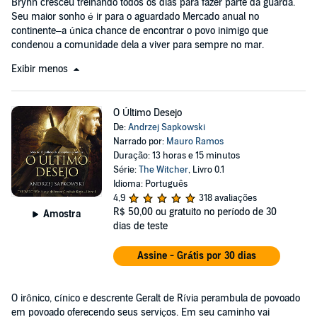
Brynn cresceu treinando todos os dias para fazer parte da guarda.
Seu maior sonho é ir para o aguardado Mercado anual no
continente–a única chance de encontrar o povo inimigo que
condenou a comunidade dela a viver para sempre no mar.
Exibir menos
O Último Desejo
De:
Andrzej Sapkowski
Narrado por:
Mauro Ramos
Duração: 13 horas e 15 minutos
Série:
The Witcher
, Livro 0.1
Idioma: Português
4,9
318 avaliações
R$ 50,00
ou gratuito no período de 30
Amostra
dias de teste
Assine - Grátis por 30 dias
O irônico, cínico e descrente Geralt de Rívia perambula de povoado
em povoado oferecendo seus serviços. Em seu caminho vai