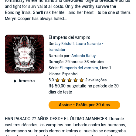
romantasy where humans and direwolves forge unbreakable bonds
and fight for survival at all costs. Only the worthy survive the
Bonding Trials. She’ll risk her life—and her heart—to be one of them.
Meryn Cooper has always hated...
El imperio del vampiro
De:
Jay Kristoff
,
Laura Naranjo -
translator
Narrado por:
Antonio Raluy
Duração: 29 horas e 36 minutos
Série:
El imperio del vampiro
, Livro 1
Idioma: Espanhol
5,0
2 avaliações
Amostra
R$ 50,00
ou gratuito no período de 30
dias de teste
Assine - Grátis por 30 dias
HAN PASADO 27 AÑOS DESDE EL ÚLTIMO AMANECER. Durante
casi tres décadas, los vampiros han luchado contra los humanos,
cimentando su imperio eterno mientras el nuestro se desangraba.