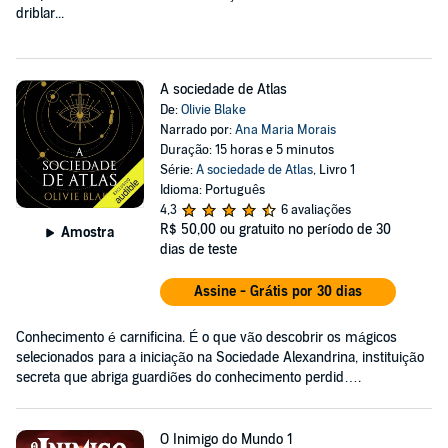
driblar...
A sociedade de Atlas
De:
Olivie Blake
Narrado por:
Ana Maria Morais
Duração: 15 horas e 5 minutos
Série:
A sociedade de Atlas
, Livro 1
Idioma: Português
4,3
6 avaliações
R$ 50,00
ou gratuito no período de 30
Amostra
dias de teste
Assine - Grátis por 30 dias
Conhecimento é carnificina. É o que vão descobrir os mágicos
selecionados para a iniciação na Sociedade Alexandrina, instituição
secreta que abriga guardiões do conhecimento perdid….
O Inimigo do Mundo 1