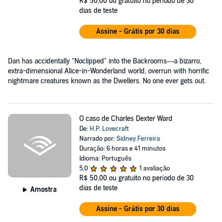
R$ 50,00
ou gratuito no período de 30
dias de teste
Assine - Grátis por 30 dias
Dan has accidentally "Noclipped" into the Backrooms—a bizarro,
extra-dimensional Alice-in-Wonderland world, overrun with horrific
nightmare creatures known as the Dwellers. No one ever gets out.
O caso de Charles Dexter Ward
De:
H.P. Lovecraft
Narrado por:
Sidney Ferreira
Duração: 6 horas e 41 minutos
Idioma: Português
5,0
1 avaliação
R$ 50,00
ou gratuito no período de 30
dias de teste
Amostra
Assine - Grátis por 30 dias