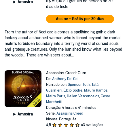
R$ 50,00
ou gratuito no período de 30
Amostra
dias de teste
Assine - Grátis por 30 dias
From the author of Nocticadia comes a spellbinding gothic dark
fantasy about a shunned woman who is forced beyond the mortal
realm's forbidden boundary into a terrifying world of cursed souls
and grotesque creatures. Only the banished know what lies beyond
the woods... There are whispers about...
Assassin's Creed: Ouro
De:
Anthony Del Col
Narrado por:
Spencer Toth
,
Tatá
Guarnieri
,
Élcio Sodré
,
Mauro Ramos
,
Maíra Paris
,
Hellen Vasconcelos
,
Cesar
Marchetti
Duração: 4 horas e 41 minutos
Série:
Assassin's Creed
Amostra
Idioma: Português
4,5
43 avaliações