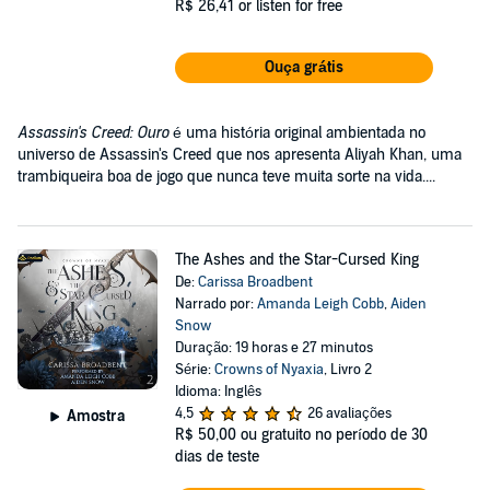
R$ 26,41
or listen for free
Ouça grátis
Assassin's Creed: Ouro
é uma história original ambientada no
universo de Assassin's Creed que nos apresenta Aliyah Khan, uma
trambiqueira boa de jogo que nunca teve muita sorte na vida....
The Ashes and the Star-Cursed King
De:
Carissa Broadbent
Narrado por:
Amanda Leigh Cobb
,
Aiden
Snow
Duração: 19 horas e 27 minutos
Série:
Crowns of Nyaxia
, Livro 2
Idioma: Inglês
4,5
26 avaliações
Amostra
R$ 50,00
ou gratuito no período de 30
dias de teste