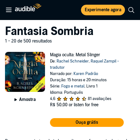
Experimente agora
Fantasia Sombria
1 - 20 de 500 resultados
Magia oculta: Metal Slinger
De:
Rachel Schneider
,
Raquel Zampil -
tradutor
Narrado por:
Karen Padrão
Duração: 15 horas e 20 minutos
Série:
Fogo e metal
, Livro 1
Idioma: Português
4,6
81 avaliações
Amostra
R$ 50,00
or listen for free
Ouça grátis