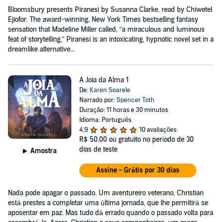
Bloomsbury presents Piranesi by Susanna Clarke, read by Chiwetel
Ejiofor. The award-winning, New York Times bestselling fantasy
sensation that Madeline Miller called, “a miraculous and luminous
feat of storytelling,” Piranesi is an intoxicating, hypnotic novel set in a
dreamlike alternative...
A Joia da Alma 1
De:
Karen Soarele
Narrado por:
Spencer Toth
Duração: 11 horas e 30 minutos
Idioma: Português
4,9
10 avaliações
R$ 50,00
ou gratuito no período de 30
dias de teste
Amostra
Assine - Grátis por 30 dias
Nada pode apagar o passado. Um aventureiro veterano, Christian
está prestes a completar uma última jornada, que lhe permitirá se
aposentar em paz. Mas tudo dá errado quando o passado volta para