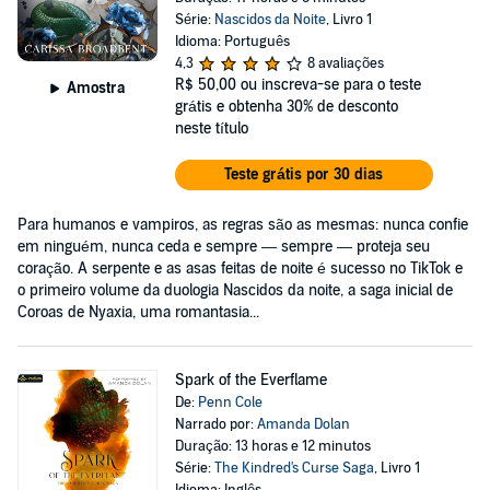
Série:
Nascidos da Noite
, Livro 1
Idioma: Português
4,3
8 avaliações
R$ 50,00
ou inscreva-se para o teste
Amostra
grátis e obtenha 30% de desconto
neste título
Teste grátis por 30 dias
Para humanos e vampiros, as regras são as mesmas: nunca confie
em ninguém, nunca ceda e sempre — sempre — proteja seu
coração. A serpente e as asas feitas de noite é sucesso no TikTok e
o primeiro volume da duologia Nascidos da noite, a saga inicial de
Coroas de Nyaxia, uma romantasia...
Spark of the Everflame
De:
Penn Cole
Narrado por:
Amanda Dolan
Duração: 13 horas e 12 minutos
Série:
The Kindred's Curse Saga
, Livro 1