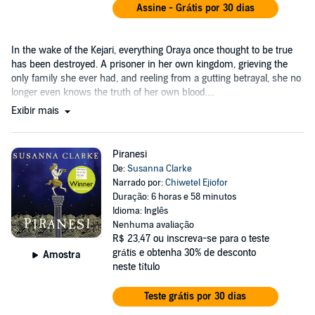
Assine - Grátis por 30 dias
In the wake of the Kejari, everything Oraya once thought to be true
has been destroyed. A prisoner in her own kingdom, grieving the
only family she ever had, and reeling from a gutting betrayal, she no
longer even knows the truth of her own blood....
Exibir mais
Piranesi
De:
Susanna Clarke
Narrado por:
Chiwetel Ejiofor
Duração: 6 horas e 58 minutos
Idioma: Inglês
Nenhuma avaliação
R$ 23,47
ou inscreva-se para o teste
grátis e obtenha 30% de desconto
Amostra
neste título
Teste grátis por 30 dias