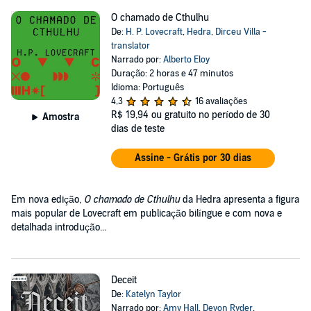
O chamado de Cthulhu
De:
H. P. Lovecraft
,
Hedra
,
Dirceu Villa -
translator
Narrado por:
Alberto Eloy
Duração: 2 horas e 47 minutos
Idioma: Português
4,3
16 avaliações
R$ 19,94
ou gratuito no período de 30
Amostra
dias de teste
Assine - Grátis por 30 dias
Em nova edição,
O chamado de Cthulhu
da Hedra apresenta a figura
mais popular de Lovecraft em publicação bilíngue e com nova e
detalhada introdução...
Deceit
De:
Katelyn Taylor
Narrado por:
Amy Hall
,
Devon Ryder
,