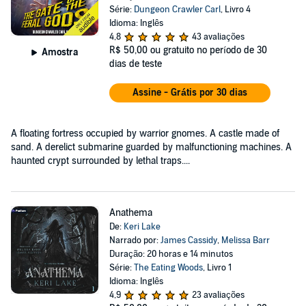
Série:
Dungeon Crawler Carl
, Livro 4
Idioma: Inglês
4,8
43 avaliações
R$ 50,00
ou gratuito no período de 30
Amostra
dias de teste
Assine - Grátis por 30 dias
A floating fortress occupied by warrior gnomes. A castle made of
sand. A derelict submarine guarded by malfunctioning machines. A
haunted crypt surrounded by lethal traps....
Anathema
De:
Keri Lake
Narrado por:
James Cassidy
,
Melissa Barr
Duração: 20 horas e 14 minutos
Série:
The Eating Woods
, Livro 1
Idioma: Inglês
4,9
23 avaliações