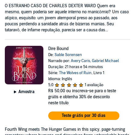
O ESTRANHO CASO DE CHARLES DEXTER WARD Quem era
mesmo, quem poderia ser aquele interno no manicômio? Um caso
atípico, esquisito: um jovem atemporal preso ao passado, aos
poucos perdendo a sanidade atrás de bizarras manias. Seu
tataravô, de infame reputação, parecia ser a causa das...
Dire Bound
De:
Sable Sorensen
Narrado por:
Avery Caris
,
Gabriel Michael
Duração: 21 horas e 54 minutos
Série:
The Wolves of Ruin
, Livro 1
Idioma: Inglês
5,0
1 avaliação
R$ 50,00
ou inscreva-se para o teste
Amostra
grátis e obtenha 30% de desconto
neste título
Teste grátis por 30 dias
Fourth Wing meets The Hunger Games in this spicy, page-turning