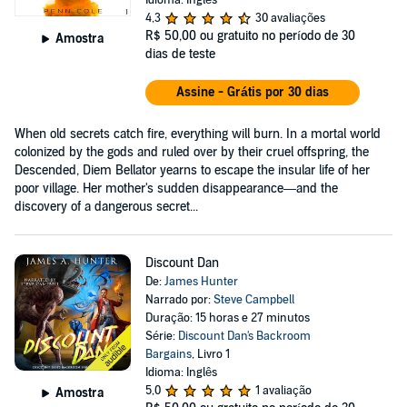
Idioma: Inglês
4,3
30 avaliações
R$ 50,00
ou gratuito no período de 30
Amostra
dias de teste
Assine - Grátis por 30 dias
When old secrets catch fire, everything will burn. In a mortal world
colonized by the gods and ruled over by their cruel offspring, the
Descended, Diem Bellator yearns to escape the insular life of her
poor village. Her mother's sudden disappearance—and the
discovery of a dangerous secret...
Discount Dan
De:
James Hunter
Narrado por:
Steve Campbell
Duração: 15 horas e 27 minutos
Série:
Discount Dan's Backroom
Bargains
, Livro 1
Idioma: Inglês
5,0
1 avaliação
Amostra