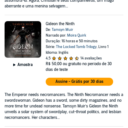
assombrá-lo. Agora, Christian e seus companheiros, um mago
aberrante e uma menina selvagem...
Gideon the Ninth
De:
Tamsyn Muir
Narrado por:
Moira Quirk
Duração: 16 horas e 50 minutos
Série:
The Locked Tomb Trilogy
, Livro 1
Idioma: Inglês
4,5
14 avaliações
R$ 50,00
ou gratuito no período de 30
Amostra
dias de teste
Assine - Grátis por 30 dias
The Emperor needs necromancers. The Ninth Necromancer needs a
swordswoman. Gideon has a sword, some dirty magazines, and no
more time for undead nonsense. Tamsyn Muir’s Gideon the Ninth
unveils a solar system of swordplay, cut-throat politics, and lesbian
necromancers. Her characters...