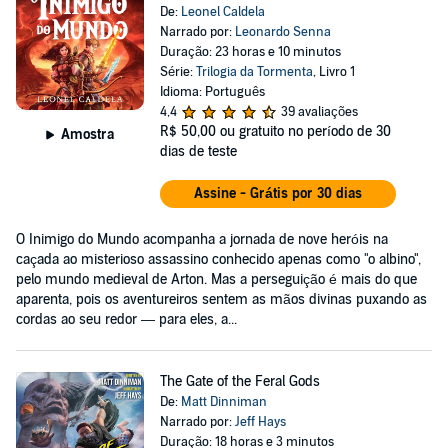
De:
Leonel Caldela
Narrado por:
Leonardo Senna
Duração: 23 horas e 10 minutos
Série:
Trilogia da Tormenta
, Livro 1
Idioma: Português
4,4
39 avaliações
R$ 50,00
ou gratuito no período de 30
Amostra
dias de teste
Assine - Grátis por 30 dias
O Inimigo do Mundo acompanha a jornada de nove heróis na
caçada ao misterioso assassino conhecido apenas como "o albino",
pelo mundo medieval de Arton. Mas a perseguição é mais do que
aparenta, pois os aventureiros sentem as mãos divinas puxando as
cordas ao seu redor — para eles, a...
The Gate of the Feral Gods
De:
Matt Dinniman
Narrado por:
Jeff Hays
Duração: 18 horas e 3 minutos