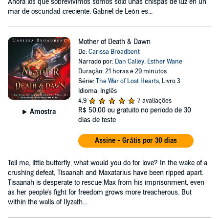
Ahora los que sobrevivimos somos solo unas chispas de luz en un
mar de oscuridad creciente. Gabriel de León es...
Mother of Death & Dawn
De:
Carissa Broadbent
Narrado por:
Dan Calley
,
Esther Wane
Duração: 21 horas e 29 minutos
Série:
The War of Lost Hearts
, Livro 3
Idioma: Inglês
4,9
7 avaliações
R$ 50,00
ou gratuito no período de 30
Amostra
dias de teste
Assine - Grátis por 30 dias
Tell me, little butterfly, what would you do for love? In the wake of a
crushing defeat, Tisaanah and Maxatarius have been ripped apart.
Tisaanah is desperate to rescue Max from his imprisonment, even
as her people's fight for freedom grows more treacherous. But
within the walls of Ilyzath...