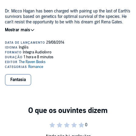
Dr. Micco Hagan has been charged with pairing up the last of Earth's
survivors based on genetics for optimal survival of the species. He
can't resist the opportunity to be with his dream girl Rena Gates.
Though she rejected him before the Earth ended, he hopes now
she'll find a soft spot for him.
In the time before, Rena thought Micco had only come on to her to
win a bet. She never expected them to be rescued together, or to be
eventually partnered. Unable to resist following orders, she
discovers they have a lot more going for them than DNA matching.
The sex is explosive, but can it eventually grow into love?
©2009, 2014 Michelle M. Pillow (P)2014 Michelle M. Pillow
Fantasia