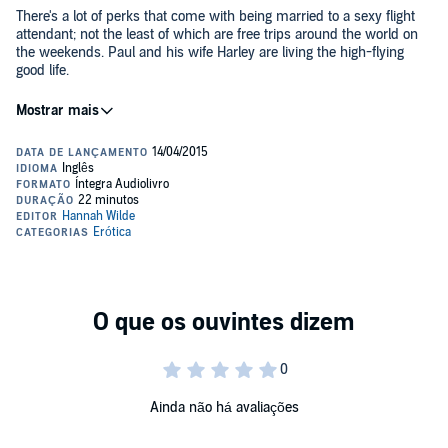
There's a lot of perks that come with being married to a sexy flight
attendant; not the least of which are free trips around the world on
the weekends. Paul and his wife Harley are living the high-flying
good life.
When Harley seems to be getting a little too friendly with her hot
male co-worker, however, Paul's life is thrown into a tailspin as he
realizes how much it turns him on to see his wife with another man.
Soon, the three of them are soaring above the clouds, locked in an
airplane restroom where there deepest hotwife double penetration
fantasies are coming to life.
This is a filthy short story containing explicit words. It contains rough
sex, anal, double penetration, MFM threesomes, hotwife, and
cuckolding.
©2014 Hannah Wilde (P)2015 Hannah Wilde
Ainda não há avaliações