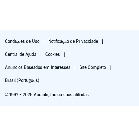
Condições de Uso
Notificação de Privacidade
Central de Ajuda
Cookies
Anúncios Baseados em Interesses
Site Completo
Brasil (Português)
© 1997 - 2026 Audible, Inc ou suas afiliadas
Teste grátis por 30 dias
R$ 19,90/mês após o teste gratuito de 30 dias. Cancele a qualquer momento.