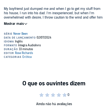
My boyfriend just dumped me and when I go to get my stuff from
his house, I run into his dad. I’m inexperienced, but when I’m
overwhelmed with desire, I throw caution to the wind and offer him
everything.
Only…I didn’t expect his friend to join us.
By the time the night is over, I discover the thrill of being with two
dominant men as they make me admit my forbidden feelings. If this
is a dream, I never want to wake up.
Never Been Shared is a sizzling first time age gap short story
featuring two dominant older men, a younger woman, and baby-
making themes.
©2024 Rose Richards (P)2024 Rose Richards
Ainda não há avaliações