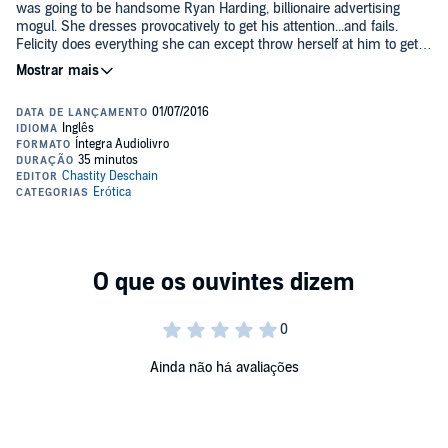
was going to be handsome Ryan Harding, billionaire advertising
mogul. She dresses provocatively to get his attention...and fails.
Felicity does everything she can except throw herself at him to get
his attention, but nothing works, until late one Friday night when he
calls her into his office. Is this her chance to capture his attention
This steamy, erotic billionaire short is 35 minutes in length.
and get the satisfaction she craves?
©2016 Chastity Deschain (P)2016 Chastity Deschain
Ainda não há avaliações