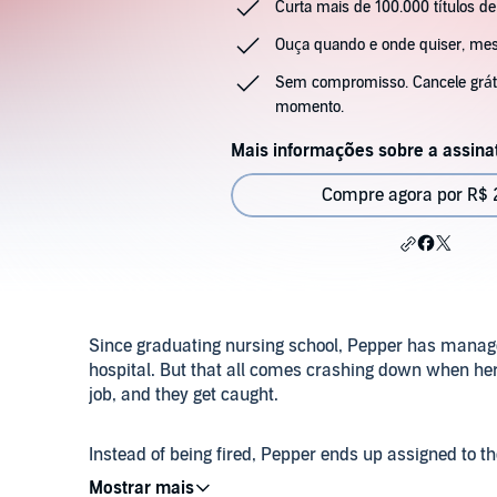
Curta mais de 100.000 títulos de
Ouça quando e onde quiser, m
Sem compromisso. Cancele gráti
momento.
Mais informações sobre a assina
Compre agora por R$ 2
Since graduating nursing school, Pepper has managed 
hospital. But that all comes crashing down when her 
job, and they get caught.
Instead of being fired, Pepper ends up assigned to th
which leads her to a chance encounter with five h