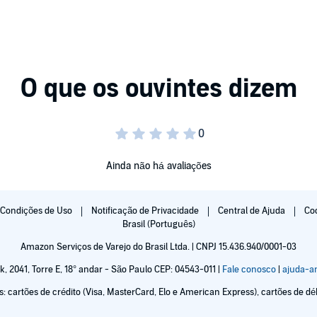
es to lay it all on the line and help these men extract
not long before she finds herself at the center of a hot,
interracial sex, gangbangs, double penetration, and one
Ainda não há avaliações
Condições de Uso
Notificação de Privacidade
Central de Ajuda
Co
Brasil (Português)
Amazon Serviços de Varejo do Brasil Ltda. | CNPJ 15.436.940/0001-03
k, 2041, Torre E, 18° andar - São Paulo CEP: 04543-011 |
Fale conosco
|
ajuda-
cartões de crédito (Visa, MasterCard, Elo e American Express), cartões de débi