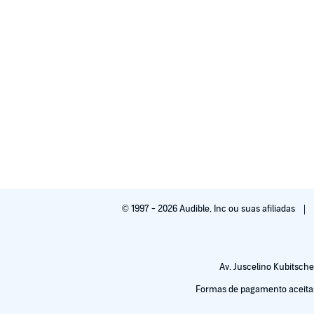
Fueled by anger at her now ex-boyfriend, Pepper decid
their donations by the sluttiest means available. It's 
interracial gangbang.
This is a nasty erotica audiobook. It contains rough 
smoking hot nurse.
©2014 Hannah Wilde (P)2014 Hannah Wilde
© 1997 - 2026 Audible, Inc ou suas afiliadas
Av. Juscelino Kubitsche
Formas de pagamento aceitas: 