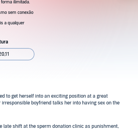
 forma ilimitada.
esmo sem conexão
s a qualquer
tura
0,11
to get herself into an exciting position at a great
irresponsible boyfriend talks her into having sex on the
e late shift at the sperm donation clinic as punishment,
andsome black men.