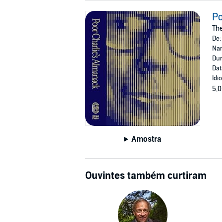
Po
The
De
Nar
Dur
Dat
Idi
5,0
Amostra
Ouvintes também curtiram