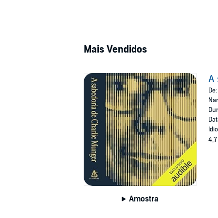
Mais Vendidos
A 
De
Nar
Dur
Dat
Idi
4,7
Amostra