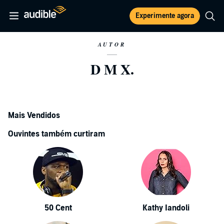
Experimente agora
AUTOR
D M X.
Mais Vendidos
Ouvintes também curtiram
50 Cent
Kathy Iandoli