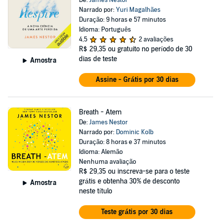
De:
James Nestor
Narrado por:
Yuri Magalhães
Duração: 9 horas e 57 minutos
Idioma: Português
4,5
2 avaliações
R$ 29,35
ou gratuito no período de 30
dias de teste
Amostra
Assine - Grátis por 30 dias
Breath - Atem
De:
James Nestor
Narrado por:
Dominic Kolb
Duração: 8 horas e 37 minutos
Idioma: Alemão
Nenhuma avaliação
R$ 29,35
ou inscreva-se para o teste
grátis e obtenha 30% de desconto
Amostra
neste título
Teste grátis por 30 dias