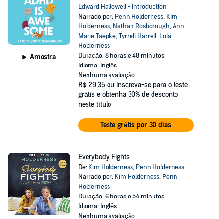
Edward Hallowell - introduction
Narrado por:
Penn Holderness
,
Kim
Holderness
,
Nathan Rosborough
,
Ann
Marie Taepke
,
Tyrrell Harrell
,
Lola
Holderness
Duração: 8 horas e 48 minutos
Amostra
Idioma: Inglês
Nenhuma avaliação
R$ 29,35
ou inscreva-se para o teste
grátis e obtenha 30% de desconto
neste título
Teste grátis por 30 dias
Everybody Fights
De:
Kim Holderness
,
Penn Holderness
Narrado por:
Kim Holderness
,
Penn
Holderness
Duração: 6 horas e 54 minutos
Idioma: Inglês
Nenhuma avaliação