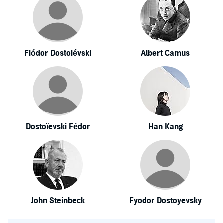
Fiódor Dostoiévski
Albert Camus
Dostoïevski Fédor
Han Kang
John Steinbeck
Fyodor Dostoyevsky