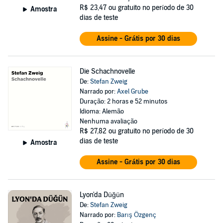
R$ 23,47
ou gratuito no período de 30
Amostra
dias de teste
Assine - Grátis por 30 dias
Die Schachnovelle
De:
Stefan Zweig
Narrado por:
Axel Grube
Duração: 2 horas e 52 minutos
Idioma: Alemão
Nenhuma avaliação
R$ 27,82
ou gratuito no período de 30
dias de teste
Amostra
Assine - Grátis por 30 dias
Lyon'da Düğün
De:
Stefan Zweig
Narrado por:
Barış Özgenç