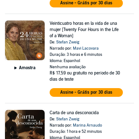
Assine - Grátis por 30 dias
Veinticuatro horas en la vida de una
mujer [Twenty Four Hours in the Life
of a Woman]
De:
Stefan Zweig
Narrado por:
Mavi Lacovara
Duração: 3 horas e 6 minutos
Idioma: Espanhol
Nenhuma avaliação
Amostra
R$ 17,59
ou gratuito no período de 30
dias de teste
Assine - Grátis por 30 dias
Carta de una desconocida
De:
Stefan Zweig
Narrado por:
Marina Arnaudo
Duração: 1 hora e 52 minutos
Idioma: Espanhol