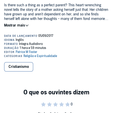
Is there such a thing as a perfect parent? This heart-wrenching
novel tells the story of a mother asking herself just that. Her children
have grown up and aren't dependent on her, and so she finds
herself left alone with her thoughts - many of them fond memories,
others are thoughts of regret. Had she gotten things right as a
mother?
Follow this woman's life - right from when she becomes pregnant -
as she faces the everyday battles known only to single parents. How
does one win the battle between needing to be loved and needing to
love?
This reflective novel is more than just a story; it's a true-to-life
confession that parents across the globe can learn from and relate
to.
Cristianismo
©2017 Patrice M Foster (P)2017 Patrice M Foster