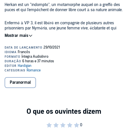
Herkan est un "indompté", un métamorphe auquel on a greffé des
puces et qui l'empêchent de donner libre court à sa nature animale.
Enfermé à VP 3, il est libéré en compagnie de plusieurs autres
prisonniers par Nyméria, une jeune femme vive, éclatante et qui
semble nullement apprécier ceux de sa condition.
Herkan et les siens vont faire la connaissance avec les Métas Ghost ;
mais pour devenir un "fantôme", le jeune homme va devoir
surmonter bien des obstacles.
©2020 Sharon Kena Éditions (P)2021 Hardigan
Paranormal