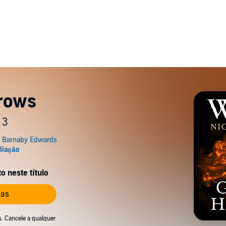
rrows
 3
 neste título
ias
s. Cancele a qualquer