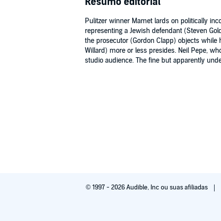
Resumo editorial
Pulitzer winner Mamet lards on politically inco
representing a Jewish defendant (Steven Goldste
the prosecutor (Gordon Clapp) objects while 
Willard) more or less presides. Neil Pepe, wh
studio audience. The fine but apparently under
© 1997 - 2026 Audible, Inc ou suas afiliadas