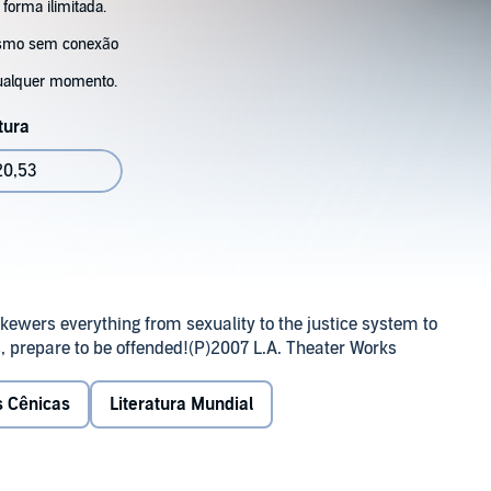
 forma ilimitada.
esmo sem conexão
ualquer momento.
tura
20,53
ewers everything from sexuality to the justice system to
s, prepare to be offended!(P)2007 L.A. Theater Works
s Cênicas
Literatura Mundial