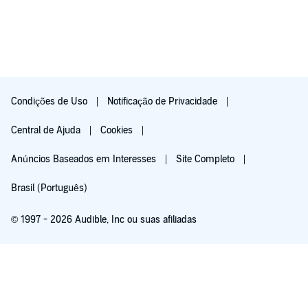
Condições de Uso
Notificação de Privacidade
Central de Ajuda
Cookies
Anúncios Baseados em Interesses
Site Completo
Brasil (Português)
© 1997 - 2026 Audible, Inc ou suas afiliadas
Assine - Grátis por 30 dias
Depois de 30 dias, R$ 19,90/mês. Cancele quando quiser.