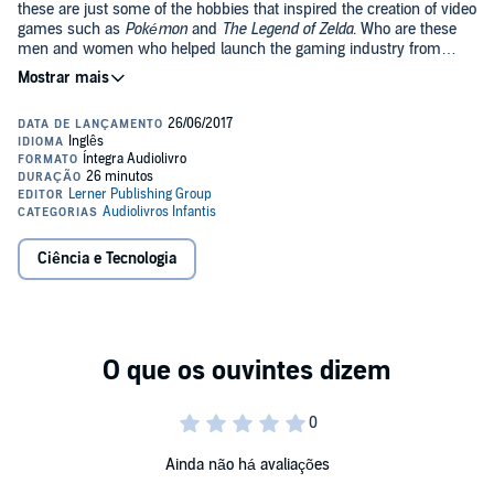
these are just some of the hobbies that inspired the creation of video
games such as
Pokémon
and
The Legend of Zelda
. Who are these
men and women who helped launch the gaming industry from
private computer labs to widely available popular entertainment?
©2014 Lerner Publishing Group, Inc. (P)2014 Lerner Publishing
Listen to this audiobook to find out who and what inspired your
Group, Inc.
favorite video games!
Ciência e Tecnologia
Ainda não há avaliações