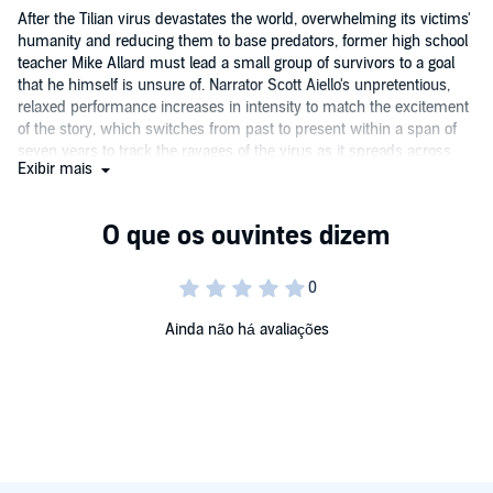
After the Tilian virus devastates the world, overwhelming its victims'
humanity and reducing them to base predators, former high school
teacher Mike Allard must lead a small group of survivors to a goal
that he himself is unsure of. Narrator Scott Aiello's unpretentious,
relaxed performance increases in intensity to match the excitement
of the story, which switches from past to present within a span of
seven years to track the ravages of the virus as it spreads across
Exibir mais
the world. Aiello begins with the bemusement that accompanies the
start of the plague to growing horror and realization, expertly
invoking the shifts in mood and tone.
Ainda não há avaliações