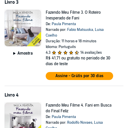
Livro 3
Fazendo Meu Filme 3. O Roteiro
Inesperado de Fani
De:
Paula Pimenta
Narrado por:
Fabio Matsuoka
,
Luisa
Coelho
Duração: 11 horas e 18 minutos
Idioma: Português
4,3
14 avaliações
Amostra
R$ 41,71
ou gratuito no período de 30
dias de teste
Assine - Grátis por 30 dias
Livro 4
Fazendo Meu Filme 4. Fani em Busca
do Final Feliz
De:
Paula Pimenta
Narrado por:
Rodolfo Novaes
,
Luisa