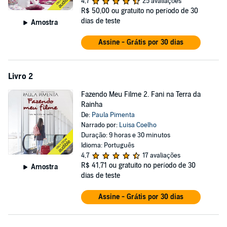
4,7
25 avaliações
durante a aula passam a ter outro assunto: a viagem que se
R$ 50,00
ou gratuito no período de 30
aproxima. Assim entramos no fascinante universo de uma menina
dias de teste
Amostra
cheia de expectativas, que vive a dúvida entre continuar sua rotina
com seus amigos, familiares, estudos e seu inesperado novo amor;
Assine - Grátis por 30 dias
ou se aventurar em outro país e mergulhar em um mundo cheio de
possibilidades. As melhores cenas da vida de Fani ainda estão por
vir.
Livro 2
©2008 Editora Gutenberg, Paula Pimenta (P)2018 Audible, Inc.
Fazendo Meu Filme 2. Fani na Terra da
Rainha
De:
Paula Pimenta
Narrado por:
Luisa Coelho
Duração: 9 horas e 30 minutos
Idioma: Português
4,7
17 avaliações
R$ 41,71
ou gratuito no período de 30
Amostra
dias de teste
Assine - Grátis por 30 dias