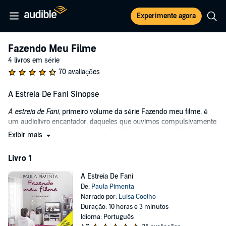
Experimente agora
Fazendo Meu Filme
4 livros em série
70 avaliações
A Estreia De Fani Sinopse
A estreia de Fani
, primeiro volume da série Fazendo meu filme, é
um audiolivro encantador, daqueles que ouvimos compulsivamente
e do qual sentimos saudades no final. Trata-se de uma história
Exibir mais
bem-humorada que narra as descobertas e anseios da adolescente
Fani. Acompanhamos a protagonista na relação com sua família,
Livro 1
consigo mesma e com o mundo; na convivência com as amigas, na
escola e nas festas ou nos momentos compartilhados com seu
A Estreia De Fani
melhor amigo.
De:
Paula Pimenta
Narrado por:
Luisa Coelho
Tudo muda na vida de Estefânia quando surge a oportunidade de
Duração: 10 horas e 3 minutos
fazer intercâmbio e morar um ano em outro país. As reveladoras
Idioma: Português
conversas por telefone ou mensagens, e os constantes bilhetinhos