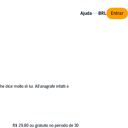
Ajuda
Entrar
dice molto di lui. All'anagrafe infatti è
o. Forse è per il suo carattere impulsivo,
ra come avrebbe meritato. O forse è perché lui
yo, città che ama e disprezza con altrettanta
R$ 29,80
ou gratuito no período de 30