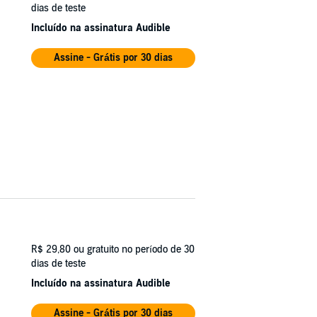
mbrello. Un uomo, ritrovato morto. L'arma del
dias de teste
utti riprendono da qualche parte.
Incluído na assinatura Audible
 un'impronta.
Assine - Grátis por 30 dias
bile assassino: all'imperatore del Giappone.
R$ 29,80
ou gratuito no período de 30
dias de teste
Incluído na assinatura Audible
Assine - Grátis por 30 dias