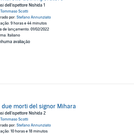
mostra il numero di indagini che è riuscito a risolvere. Fino al caso dell'o
asi dell'ispettore Nishida 1
o di plastica da pochi yen, di quelli che tutti usano, tutti smarriscono e t
:
Tommaso Scotti
zia dagli altri. Un piccolo cerchio rosso dipinto sul manico e, soprattutto,
rado por:
Stefano Annunziato
ação: 9 horas e 44 minutos
 vicolo cieco quando scoprirà a chi appartiene l'impronta digitale del possi
a de lançamento: 01/02/2022
oma: Italiano
tore
nhuma avaliação
 due morti del signor Mihara
asi dell'ispettore Nishida 2
:
Tommaso Scotti
rado por:
Stefano Annunziato
ação: 10 horas e 18 minutos