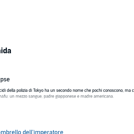
hida
opse
idi della polizia di Tokyo ha un secondo nome che pochi conoscono, ma che 
 hāfu: un mezzo sangue, padre giapponese e madre americana.
accomodante e gentile come la cultura e l'educazione giapponese vorrebber
edere le cose e le persone che lo circondano, che non ha mai fatto carrie
tere i piedi sotto la scrivania invece di usarli per battere le strade di Tok
ia.
ombrello dell'imperatore