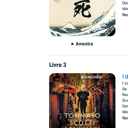
Dat
Idi
Ne
Amostra
Livro 3
I 
I c
De
Nar
Dur
Dat
Idi
Ne