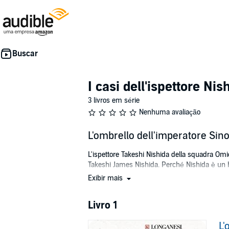
I casi dell'ispettore Nis
3 livros em série
Nenhuma avaliação
L'ombrello dell'imperatore Sin
L'ispettore Takeshi Nishida della squadra Omic
Takeshi James Nishida. Perché Nishida è un
Exibir mais
Forse per questo non riesce a essere sempre 
per quel suo modo obliquo e disincantato di v
non vuole fare carriera, se questo significa met
Livro 1
visceralità - e che allo stesso modo lo ricamb
L'