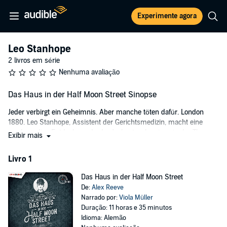
Experimente agora
Leo Stanhope
2 livros em série
Nenhuma avaliação
Das Haus in der Half Moon Street Sinopse
Jeder verbirgt ein Geheimnis. Aber manche töten dafür. London
1880. Leo Stanhope, Assistent der Gerichtsmedizin, macht eine
merkwürdige Entdeckung: In der Jackentasche eines in der Themse
Exibir mais
ertrunkenen Mannes findet er eine Ale-Flasche, in die das Wort
"Mercy" eingeritzt ist. Kurz darauf landet eine zweite Leiche aus der
Livro 1
Themse auf seinem Tisch, deren Anblick Leos Leben gewaltsam
aus der Bahn wirft: Es ist Maria, seine große Liebe. Und sie wurde
Das Haus in der Half Moon Street
ermordet. Bald fällt der Verdacht auf ihn, also macht er sich selbst
De:
Alex Reeve
auf die Jagd nach dem Mörder. Doch dabei droht sein lange
Narrado por:
Viola Müller
gehütetes Geheimnis ans Licht zu kommen - und das könnte ihn
Duração: 11 horas e 35 minutos
nicht nur die Freiheit, sondern sogar das Leben kosten. Ein
Idioma: Alemão
packender historischer Kriminalroman, voller Atmosphäre und mit