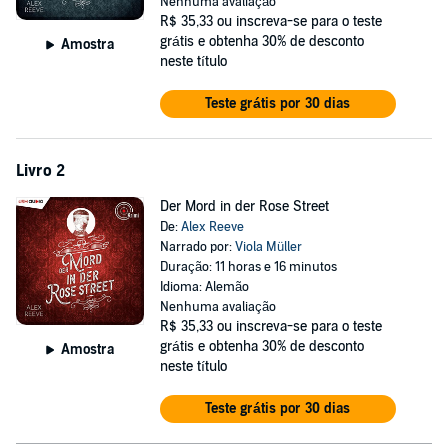
Nenhuma avaliação
einem ganz besonderen Ermittler.
R$ 35,33
ou inscreva-se para o teste
grátis e obtenha 30% de desconto
Amostra
©2021 Knaur Verlag (P)2021 United Soft Media Verlag GmbH,
neste título
Thomas-Wimmer-Ring 11, 80539 München
Teste grátis por 30 dias
Livro 2
Der Mord in der Rose Street
De:
Alex Reeve
Narrado por:
Viola Müller
Duração: 11 horas e 16 minutos
Idioma: Alemão
Nenhuma avaliação
R$ 35,33
ou inscreva-se para o teste
grátis e obtenha 30% de desconto
Amostra
neste título
Teste grátis por 30 dias