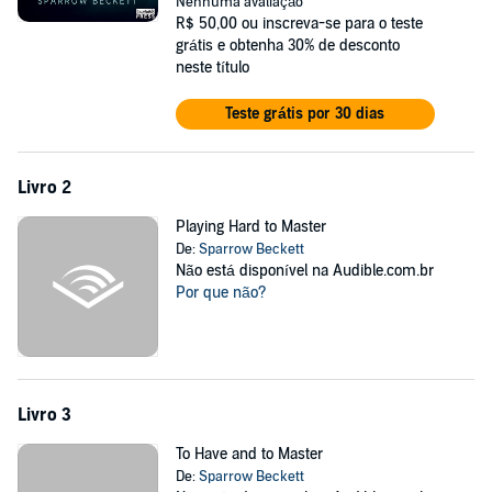
Banner knows they're not compatible, yet something about Kate is
Nenhuma avaliação
impossible to resist. Once he finds her the right dom, will he be able
R$ 50,00
ou inscreva-se para o teste
let her go?
grátis e obtenha 30% de desconto
neste título
©2015 Penguin Random House (P)2016 Insatiable Press
Teste grátis por 30 dias
Livro 2
Playing Hard to Master
De:
Sparrow Beckett
Não está disponível na Audible.com.br
Por que não?
Livro 3
To Have and to Master
De:
Sparrow Beckett