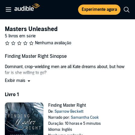
Experimente agora
Masters Unleashed
5 livros em série
Nenhuma avaliação
Finding Master Right Sinopse
Dominant, crop-wielding men are all Kate dreams about, but how
far is she willing to go?
Exibir mais
Kate wants a man who will take charge - she just needs to find the
right guy. Fortunately, her friend is throwing a kinky Halloween party
Livro 1
with a guest list loaded with sexy, available men. That's where she
meets Banner. Dark and intense, Banner's not just a dominant; he's
Finding Master Right
a master looking for a slave. Kate isn't interested in something that
De:
Sparrow Beckett
extreme, but when he offers to help her find the perfect dom while
Narrado por:
Samantha Cook
training her to be a flawless submissive, she's glad to have a
Duração: 10 horas e 5 minutos
matchmaker and protector.
Idioma: Inglês