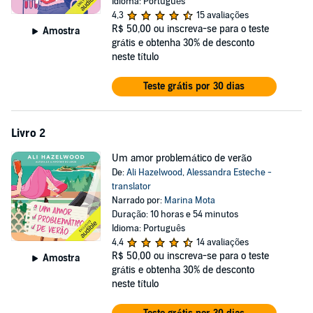
Idioma: Português
tomar a empresa em que Rue trabalha. Acostumado a conseguir o
4,3
15 avaliações
que quer, ele se vê diante de uma angustiante exceção: Rue. A
R$ 50,00
ou inscreva-se para o teste
Amostra
mulher em quem não consegue parar de pensar. A mulher que não
grátis e obtenha 30% de desconto
pode ter.
neste título
Divididos entre a lealdade e uma atração inegável, Rue e Eli têm um
Teste grátis por 30 dias
caso secreto, casual e com prazo de validade: o dia em que uma
das duas empresas vencer o embate. Mas o coração faz negócios
arriscados... e joga para ganhar.
Livro 2
©2022 Arqueiro (P)2022 Arqueiro
Um amor problemático de verão
De:
Ali Hazelwood
,
Alessandra Esteche -
translator
Narrado por:
Marina Mota
Duração: 10 horas e 54 minutos
Idioma: Português
4,4
14 avaliações
R$ 50,00
ou inscreva-se para o teste
Amostra
grátis e obtenha 30% de desconto
neste título