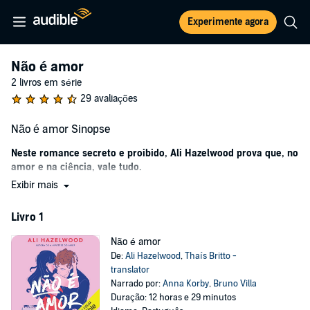
Experimente agora
Não é amor
2 livros em série
29 avaliações
Não é amor Sinopse
Neste romance secreto e proibido, Ali Hazelwood prova que, no
amor e na ciência, vale tudo.
Exibir mais
A vida de Rue Siebert não é perfeita, mas ela tem alguns poucos
amigos leais e uma carreira de sucesso como engenheira de
Livro 1
biotecnologia na Kline, uma das mais promissoras startups no
campo da ciência dos alimentos.
Não é amor
Ela lutou muito para construir esse mundinho seguro e agradável,
De:
Ali Hazelwood
,
Thaís Britto -
que ameaça desmoronar quando um homem terrivelmente
translator
atraente lidera uma aquisição hostil da Kline.
Narrado por:
Anna Korby
,
Bruno Villa
Duração: 12 horas e 29 minutos
Eli Killgore, sócio da Harkness, tem os próprios motivos para querer