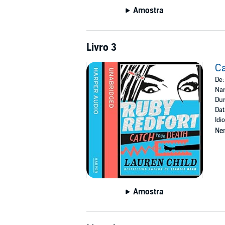
Amostra
Livro 3
Ca
De
Nar
Dur
Dat
Idi
Ne
Amostra