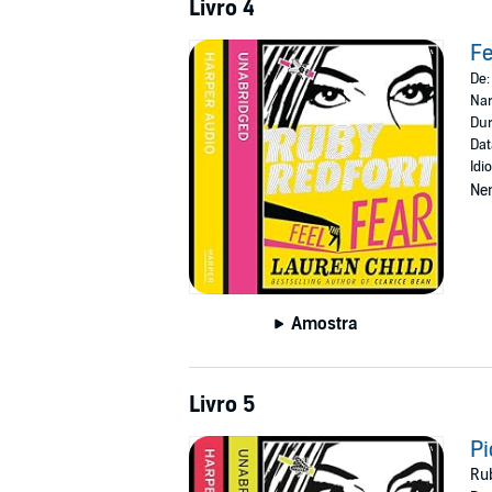
Livro 4
Fe
De
Nar
Dur
Dat
Idi
Ne
Amostra
Livro 5
Pi
Rub