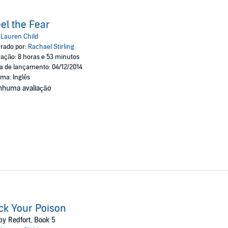
el the Fear
:
Lauren Child
rado por:
Rachael Stirling
ação: 8 horas e 53 minutos
a de lançamento: 04/12/2014
oma: Inglês
nhuma avaliação
ck Your Poison
y Redfort, Book 5