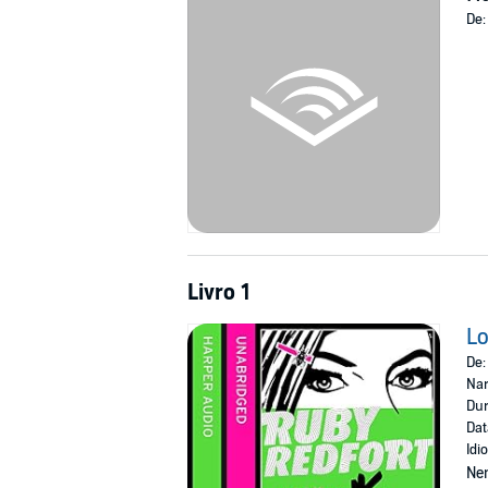
Ruby uncovers the dastardly plans of the fo
De
Livro 1
Lo
De
Nar
Dur
Dat
Idi
Ne