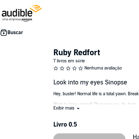
Ruby Redfort
7 livros em série
Nenhuma avaliação
Look into my eyes Sinopse
Hey, buster! Normal life is a total yawn. Br
Want to know more? Of course you do, bozo.
Exibir mais
Here’s the low-down on Ruby Redfort: she’s a
girl. She and her slick side-kick butler, Hitch, 
Livro 0.5
In LOOK INTO MY EYES, we go right back to Ru
Ha
into the HQ of the most secret of secret agen