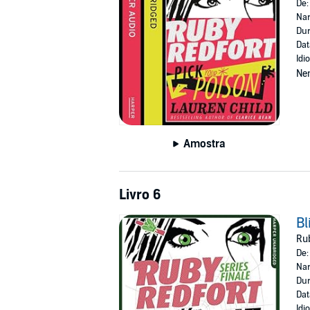
De
Nar
Dur
Dat
Idi
Ne
Amostra
Livro 6
Bl
Rub
De
Nar
Dur
Dat
Idi