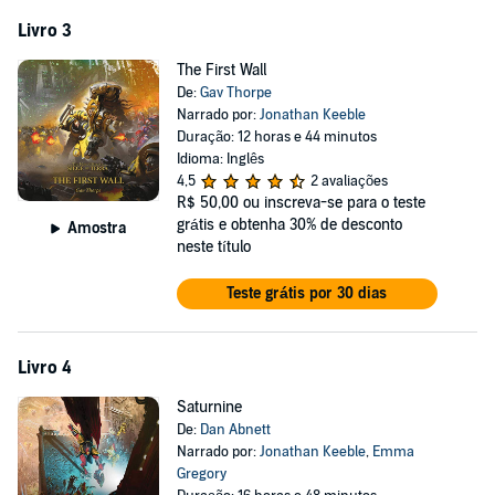
Livro 3
The First Wall
De:
Gav Thorpe
Narrado por:
Jonathan Keeble
Duração: 12 horas e 44 minutos
Idioma: Inglês
4,5
2 avaliações
R$ 50,00
ou inscreva-se para o teste
grátis e obtenha 30% de desconto
Amostra
neste título
Teste grátis por 30 dias
Livro 4
Saturnine
De:
Dan Abnett
Narrado por:
Jonathan Keeble
,
Emma
Gregory