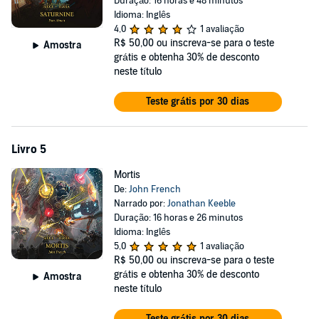
Duração: 16 horas e 48 minutos
Idioma: Inglês
4,0
1 avaliação
R$ 50,00
ou inscreva-se para o teste
Amostra
grátis e obtenha 30% de desconto
neste título
Teste grátis por 30 dias
Livro 5
Mortis
De:
John French
Narrado por:
Jonathan Keeble
Duração: 16 horas e 26 minutos
Idioma: Inglês
5,0
1 avaliação
R$ 50,00
ou inscreva-se para o teste
grátis e obtenha 30% de desconto
Amostra
neste título
Teste grátis por 30 dias