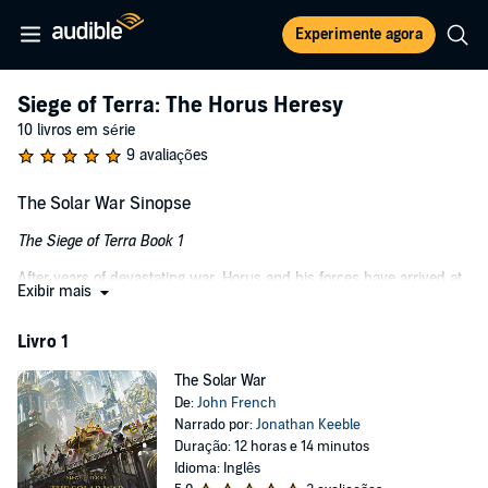
Experimente agora
Siege of Terra: The Horus Heresy
10 livros em série
9 avaliações
The Solar War Sinopse
The Siege of Terra Book 1
After years of devastating war, Horus and his forces have arrived at
Exibir mais
Terra. But before they can set foot on the Throneworld, they must
first break the defences of the Sol System.
Livro 1
Powerful fleets and cunning defences bar their path - but can
anything hope to halt the advance of the Traitor armada?
The Solar War
De:
John French
Listen to it because:
Narrado por:
Jonathan Keeble
Duração: 12 horas e 14 minutos
The final act of the long-running, best-selling series starts here, with
Idioma: Inglês
a brutal and uncompromising look at the first stage of the Siege of