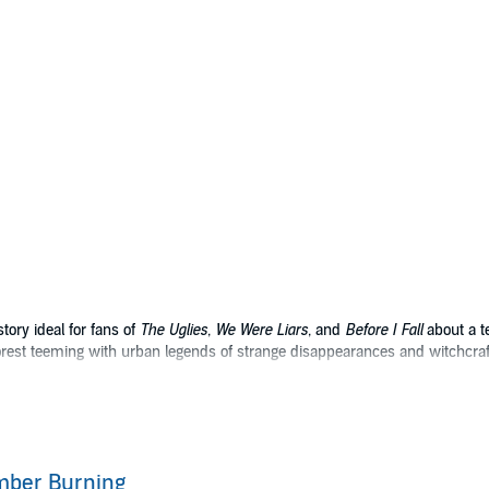
tory ideal for fans of
The Uglies
,
We Were Liars
, and
Before I Fall
about a te
est teeming with urban legends of strange disappearances and witchcraf
me a musician and on a path to college. That was before her parents died. 
ust confront the truth behind her parents' death - or lose herself to the f
Alsever creates a paranormal world of loss, mystery, love, and survival a
ent of the three-book Trinity Forest series.
mber Burning