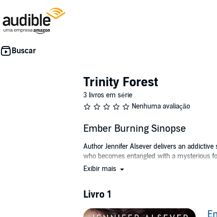
Trinity Forest
3 livros em série
Nenhuma avaliação
Ember Burning Sinopse
Author Jennifer Alsever delivers an addictive s
who becomes entangled with a mysterious for
Exibir mais
Ember Trouve used to be alive, driven to beco
Trinity Forest, she goes missing. Now, Ember m
Livro 1
In this fresh and compelling novel, Jennifer 
to herself.
Ember Burning
is the first installm
E