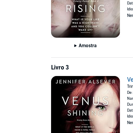
Dat
Idi
Ne
Amostra
Livro 3
Ve
Tri
De
Nar
Dur
Dat
Idi
Ne