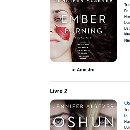
©2017 Jennifer Alsever (P)2017 Jennifer Alse
Tri
De
Nar
Dur
Dat
Idi
Ne
Amostra
Livro 2
Os
Tri
De
Nar
Dur