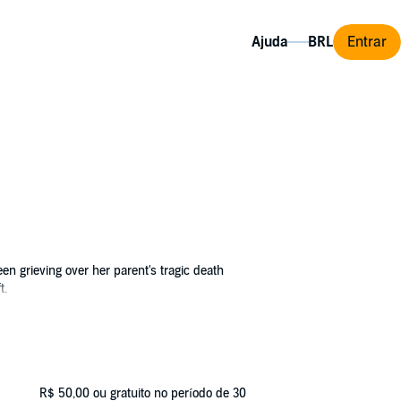
Ajuda
Entrar
en grieving over her parent's tragic death
t.
One day, after venturing into the fabled
orest forever.
s Ember searches for escape - and a path back
R$ 50,00
ou gratuito no período de 30