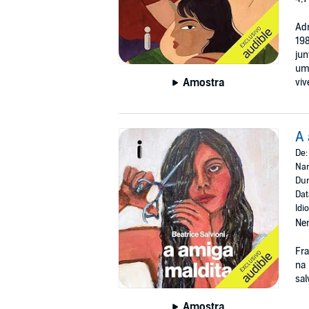
Adr
198
jun
um 
Amostra
viv
A 
De
Nar
Dur
Dat
Idi
Ne
Fra
na 
sal
Amostra