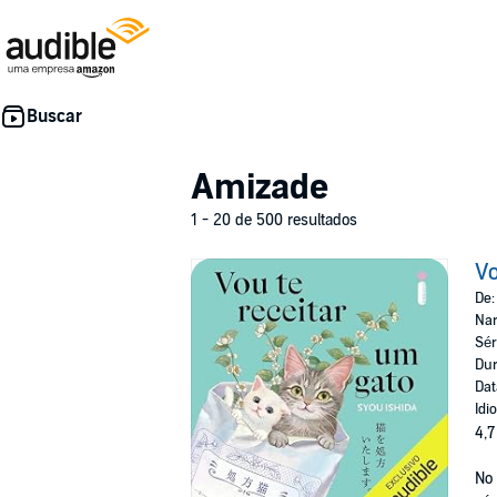
Amizade
1 - 20 de 500 resultados
Vo
De
Nar
Sér
Dur
Dat
Idi
4,7
No 