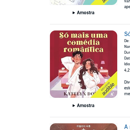
vár
ap
Amostra
So
De
Nar
Dur
Dat
Idi
4,2
Div
est
me
Amostra
A 