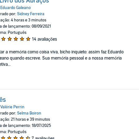
Livro dos Abraços
:
Eduardo Galeano
rado por:
Sidney Ferreira
ação: 4 horas e 3 minutos
a de lançamento: 08/09/2021
oma: Português
14 avaliações
tar a memória como coisa viva, bicho inquieto: assim faz Eduardo
leano quando escreve. Sua memória pessoal e a nossa memória
tiva...
ês
:
Valérie Perrin
rado por:
Selma Boiron
ação: 21 horas e 39 minutos
a de lançamento: 18/07/2025
oma: Português
7 avaliações