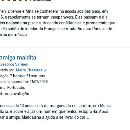
ien, Étienne e Nina se conhecem na escola aos dez anos, em
6, e rapidamente se tornam inseparáveis. Eles passam o dia
tos nadando na piscina, trocando confidências e prometendo que
dia sairão do interior da França e se mudarão para Paris, onde
erão de música.
amiga maldita
:
Beatrice Salvioni
rado por:
Maíra Chasseraux
ação: 7 horas e 31 minutos
a de lançamento: 21/07/2026
oma: Português
nhuma avaliação
ncesca, de 13 anos, está às margens do rio Lambro, em Monza,
Itália, e sobre ela jaz um homem que tentou estuprá-la. Após
var a amiga, Maddalena a ajuda a se livrar do cor….