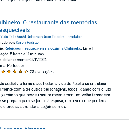
ibineko: O restaurante das memórias
esquecíveis
:
Yuta Takahashi
,
Jefferson José Teixeira - tradutor
rado por:
Karen Padrão
ie:
Refeições inesquecíveis na cozinha Chibineko
, Livro 1
ação: 5 horas e 11 minutos
a de lançamento: 05/11/2024
oma: Português
28 avaliações
te audiolivro terno e acolhedor, a vida de Kotoko se entrelaça
ilmente com a de outros personagens, todos lidando com o luto –
garotinho que perdeu seu primeiro amor, um velho fazendeiro
 se prepara para se juntar à esposa, um jovem que perdeu a
 e precisa aprender a seguir sem ela.