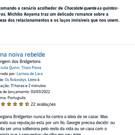
tomando o cenário acolhedor de
Chocolate quente às quintas-
ras
, Michiko Aoyama traz um delicado romance sobre a
leza dos relacionamentos e os laços invisíveis que nos unem.
a noiva rebelde
rigem dos Bridgertons
:
Julia Quinn
,
Thaís Paiva
rado por:
Larissa de Lara
ie:
Os Rokesbys
, Livro 4
ação: 11 horas e 2 minutos
a de lançamento: 03/03/2022
oma: Português
22 avaliações
rgiana Bridgerton nunca foi contra a ideia de se casar. Mas
ndo sua reputação está por um fio, Georgie precisa decidir: ou
ita ser uma solteirona pelo resto da vida ou se casa com o
arista que a sequestrou de olho em seu dote....