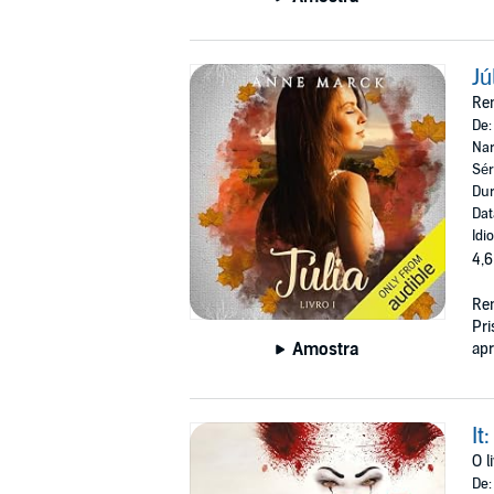
Jú
Ren
De
Nar
Sér
Dur
Dat
Idi
4,6
Ren
Pri
Amostra
apr
It
O l
De