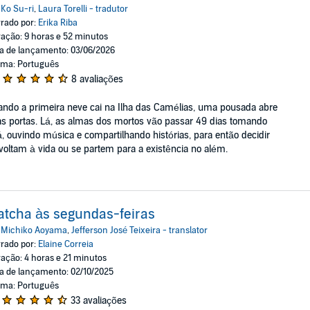
:
Ko Su-ri
,
Laura Torelli - tradutor
rado por:
Erika Riba
ação: 9 horas e 52 minutos
a de lançamento: 03/06/2026
oma: Português
8 avaliações
ndo a primeira neve cai na Ilha das Camélias, uma pousada abre
s portas. Lá, as almas dos mortos vão passar 49 dias tomando
, ouvindo música e compartilhando histórias, para então decidir
voltam à vida ou se partem para a existência no além.
tcha às segundas-feiras
:
Michiko Aoyama
,
Jefferson José Teixeira - translator
rado por:
Elaine Correia
ação: 4 horas e 21 minutos
a de lançamento: 02/10/2025
oma: Português
33 avaliações