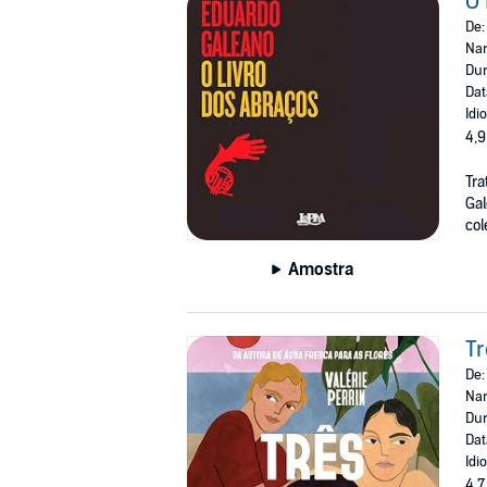
O 
De
Nar
Dur
Dat
Idi
4,9
Tra
Ga
cole
Amostra
Tr
De
Nar
Dur
Dat
Idi
4,7