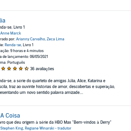
lia
da-se, Livro 1
:
Anne Marck
rado por:
Arianny Carvalho
,
Zeca Lima
ie:
Renda-se
, Livro 1
ação: 9 horas e 4 minutos
a de lançamento: 06/05/2021
oma: Português
36 avaliações
da-se, a série do quarteto de amigas Júlia, Alice, Katarina e
scila, traz ao ouvinte histórias de amor, descobertas e superação,
esentando um novo sentido palavra amizade....
: A Coisa
ivro que deu origem à série da HBO Max "Bem-vindos à Derry"
:
Stephen King
,
Regiane Winarski - tradutor