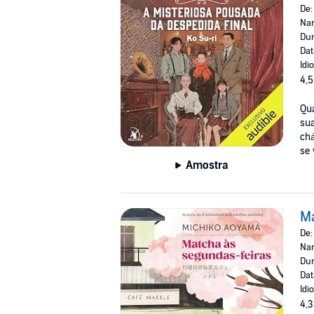
De
Nar
Dur
Dat
Idi
4,5
Qua
sua
chá
se 
Amostra
Ma
De
Nar
Dur
Dat
Idi
4,3