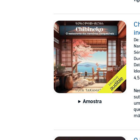
Ch
in
De
Nar
Sér
Dur
Dat
Idi
4,5
Nes
sut
Amostra
um 
que
mãe