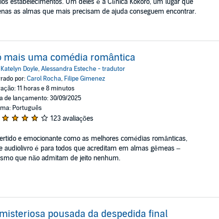
ios estabelecimentos. Um deles é a Clínica Kokoro, um lugar que
enas as almas que mais precisam de ajuda conseguem encontrar.
́ mais uma comédia romântica
:
Katelyn Doyle
,
Alessandra Esteche - tradutor
rado por:
Carol Rocha
,
Filipe Gimenez
ação: 11 horas e 8 minutos
a de lançamento: 30/09/2025
oma: Português
123 avaliações
ertido e emocionante como as melhores comédias românticas,
e audiolivro é para todos que acreditam em almas gêmeas –
smo que não admitam de jeito nenhum.
misteriosa pousada da despedida final