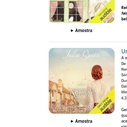
Re
fei
be
Amostra
Um
A o
De
Nar
Sér
Dur
Dat
Idi
4,3
Geo
qua
Amostra
ace
vig