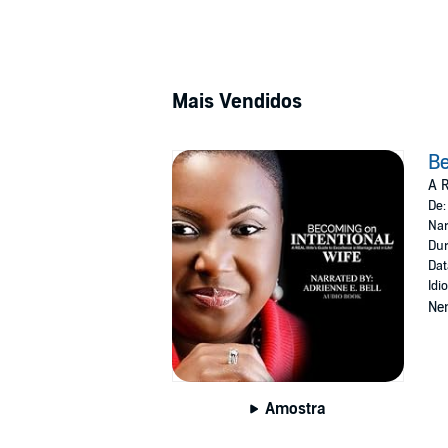
Mais Vendidos
Be
A R
De
Nar
Dur
Dat
Idi
Ne
Amostra