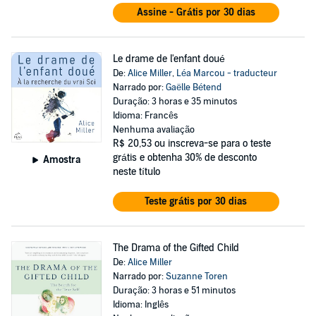
Assine - Grátis por 30 dias
Le drame de l'enfant doué
De:
Alice Miller
,
Léa Marcou - traducteur
Narrado por:
Gaëlle Bétend
Duração: 3 horas e 35 minutos
Idioma: Francês
Nenhuma avaliação
R$ 20,53
ou inscreva-se para o teste
grátis e obtenha 30% de desconto
Amostra
neste título
Teste grátis por 30 dias
The Drama of the Gifted Child
De:
Alice Miller
Narrado por:
Suzanne Toren
Duração: 3 horas e 51 minutos
Idioma: Inglês